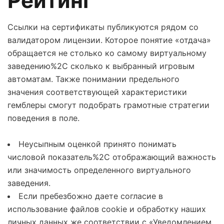
Рейтинг
Ссылки на сертификаты публикуются рядом со
валидатором лицензии. Которое понятие «отдача»
обращается не столько ко самому виртуальному
заведению%2C сколько к выбранный игровым
автоматам. Также понимании предельного
значения соответствующей характеристики
гемблеры смогут подобрать грамотные стратегии
поведения в поле.
Неусыпным оценкой принято понимать
числовой показатель%2C отображающий важность
или значимость определенного виртуального
заведения.
Если пребезбожно даете согласие в
использование файлов cookie и обработку наших
личных данных же соответствии с «Уведомлением