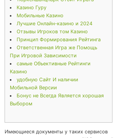
Казино Гуру
Мобильные Казино
Лучшие Онлайн-казино и 2024
Отзывы Игроков том Казино
Принцип Формирования Рейтинга
Ответственная Игра же Помощь
При Игровой Зависимости
самые Объективные Рейтинги
Казино
удобную Сайт И наличии
Мобильной Версии
Бонус не Всегда Является хорошая
Выбором
Имеющиеся документы у таких сервисов