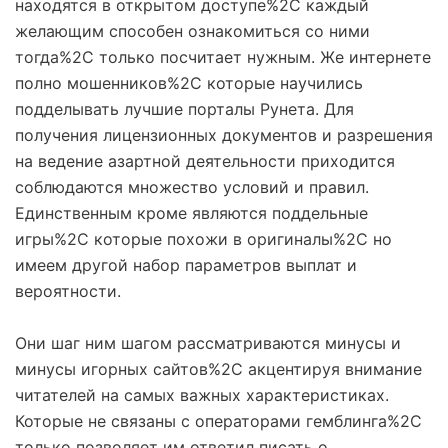
находятся в открытом доступе%2C каждый
желающим способен ознакомиться со ними
тогда%2C только посчитает нужным. Же интернете
полно мошенников%2C которые научились
подделывать лучшие порталы Рунета. Для
получения лицензионных документов и разрешения
на ведение азартной деятельности приходится
соблюдаются множество условий и правил.
Единственным кроме являются поддельные
игры%2C которые похожи в оригиналы%2C но
имеем другой набор параметров выплат и
вероятности.
Они шаг ним шагом рассматриваются минусы и
минусы игорных сайтов%2C акцентируя внимание
читателей на самых важных характеристиках.
Которые не связаны с операторами гемблинга%2C
только позволяет им ответил писать о