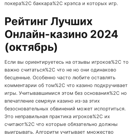
покера%2C баккара%2C крэпса и которых игр.
Рейтинг Лучших
Онлайн-казино 2024
(октябрь)
Если вы ориентируетесь на отзывы игроков%2C то
важно считаться%2C что не но они одинаково
бесценные. Особенно часто любите оставлять
комментарии об том%2C что казино подкручивает
игры. Учитывавшимися этом без основания%2C но
впечатление семряуи казино из-за этих
безосновательных обвинений может испортиться.
Это неправильная практика игроков%2C их
считают%2C что которые обязательно должны
выигрывать. Алгоритм учитывает множество