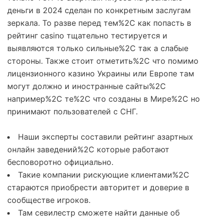
деньги в 2024 сделан по конкретным заслугам
зеркала. То разве перед тем%2C как попасть в
рейтинг casino тщательно тестируется и
выявляются только сильные%2C так а слабые
стороны. Также стоит отметить%2C что помимо
лицензионного казино Украины или Европе там
могут должно и иностранные сайты%2C
например%2C те%2C что созданы в Мире%2C но
принимают пользователей с СНГ.
Наши эксперты составили рейтинг азартных
онлайн заведений%2C которые работают
бесповоротно официально.
Такие компании рискующие клиентами%2C
стараются приобрести авторитет и доверие в
сообществе игроков.
Там севилестр сможете найти данные об