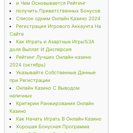
и Чем Основывается Рейтинг
получить Приветственных Бонусов
Список одним Онлайн Казино 2024
Регистрация Игрового Аккаунта На
Сайте
Как Играть и Азартные Игры%3A
доля Выплат И Дисперсия
Рейтинг Лучших Онлайн-казино
2024 (октябрь)
Указывайте Собственные Данные
при Регистрации
Онлайн Казино С Выводом
наличных
Критерии Ранжирования Онлайн
Казино
Как Начать Играть В Онлайн Казино
Хорошая Бонусная Программа