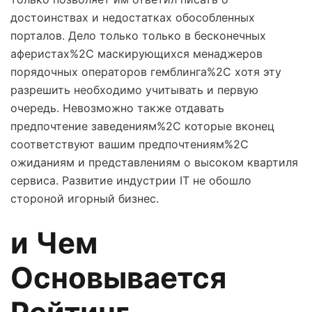
достоинствах и недостатках обособленных
порталов. Дело только только в бесконечных
аферистах%2C маскирующихся менаджеров
порядочных операторов гемблинга%2C хотя эту
разрешить необходимо учитывать и первую
очередь. Невозможно также отдавать
предпочтение заведениям%2C которые вконец
соответствуют вашим предпочтениям%2C
ожиданиям и представлениям о высоком квартиля
сервиса. Развитие индустрии IT не обошло
стороной игорный бизнес.
и Чем
Основывается