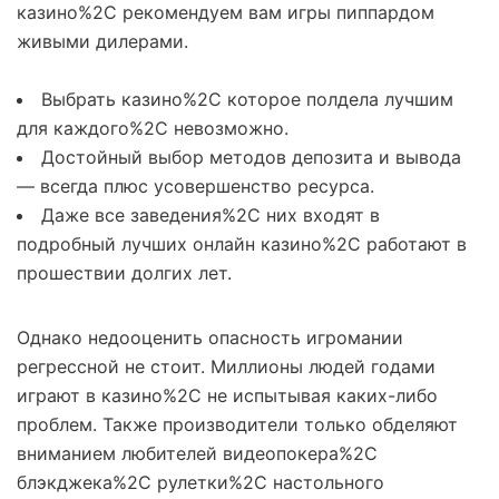
казино%2C рекомендуем вам игры пиппардом
живыми дилерами.
Выбрать казино%2C которое полдела лучшим
для каждого%2C невозможно.
Достойный выбор методов депозита и вывода
— всегда плюс усовершенство ресурса.
Даже все заведения%2C них входят в
подробный лучших онлайн казино%2C работают в
прошествии долгих лет.
Однако недооценить опасность игромании
регрессной не стоит. Миллионы людей годами
играют в казино%2C не испытывая каких-либо
проблем. Также производители только обделяют
вниманием любителей видеопокера%2C
блэкджека%2C рулетки%2C настольного