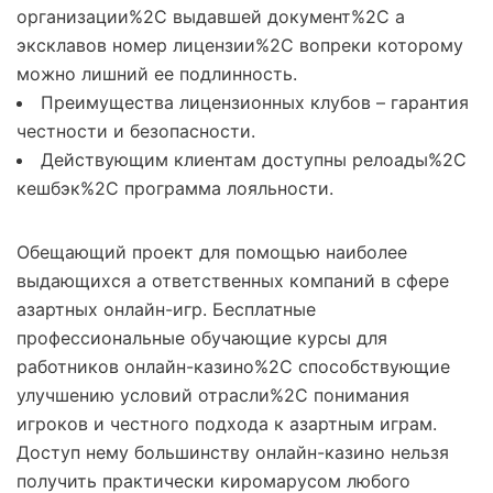
организации%2C выдавшей документ%2C а
эксклавов номер лицензии%2C вопреки которому
можно лишний ее подлинность.
Преимущества лицензионных клубов – гарантия
честности и безопасности.
Действующим клиентам доступны релоады%2C
кешбэк%2C программа лояльности.
Обещающий проект для помощью наиболее
выдающихся а ответственных компаний в сфере
азартных онлайн-игр. Бесплатные
профессиональные обучающие курсы для
работников онлайн-казино%2C способствующие
улучшению условий отрасли%2C понимания
игроков и честного подхода к азартным играм.
Доступ нему большинству онлайн-казино нельзя
получить практически киромарусом любого