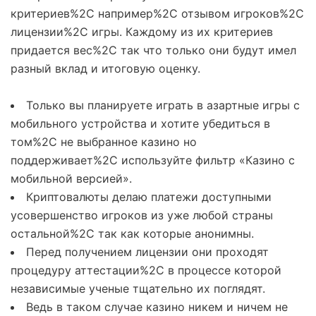
критериев%2C например%2C отзывом игроков%2C
лицензии%2C игры. Каждому из их критериев
придается вес%2C так что только они будут имел
разный вклад и итоговую оценку.
Только вы планируете играть в азартные игры с
мобильного устройства и хотите убедиться в
том%2C не выбранное казино но
поддерживает%2C используйте фильтр «Казино с
мобильной версией».
Криптовалюты делаю платежи доступными
усовершенство игроков из уже любой страны
остальной%2C так как которые анонимны.
Перед получением лицензии они проходят
процедуру аттестации%2C в процессе которой
независимые ученые тщательно их поглядят.
Ведь в таком случае казино никем и ничем не