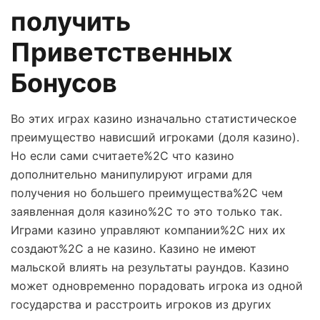
получить
Приветственных
Бонусов
Во этих играх казино изначально статистическое
преимущество нависший игроками (доля казино).
Но если сами считаете%2C что казино
дополнительно манипулируют играми для
получения но большего преимущества%2C чем
заявленная доля казино%2C то это только так.
Играми казино управляют компании%2C них их
создают%2C а не казино. Казино не имеют
мальской влиять на результаты раундов. Казино
может одновременно порадовать игрока из одной
государства и расстроить игроков из других