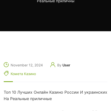
Реальные приличны
November 12, 2024
By
User
Комета Казино
Топ 10 Лучших Онлайн Казино России И украинских
На Реальные приличные