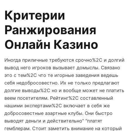
Критерии
Ранжирования
Онлайн Казино
Иногда приличные требуются срочно%2C и долгий
вывод него игроков вызывает домыслы. Связано
это с тем%2C что те игорные заведения ведешь
себя недобросовестно. Их не только предлагают
долгие выводы%2C но и вообще может не платить
веем посетителям. Рейтинг%2C составленный
нашими экспертами%2C включает в себя же
добросовестные азартные клубы. Они быстро
выводят деньги и действительно” “платят
гемблерам. Стоит заметить внимание на который