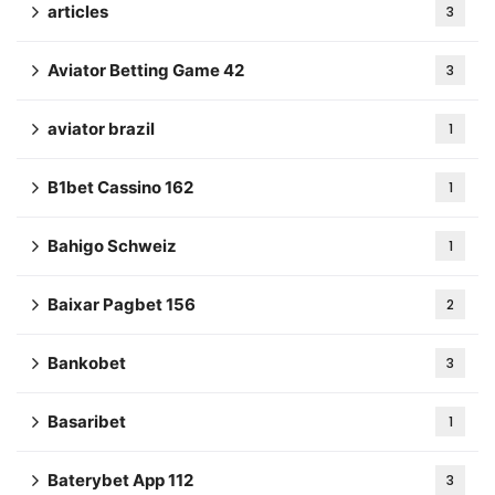
articles
3
Aviator Betting Game 42
3
aviator brazil
1
B1bet Cassino 162
1
Bahigo Schweiz
1
Baixar Pagbet 156
2
Bankobet
3
Basaribet
1
Baterybet App 112
3