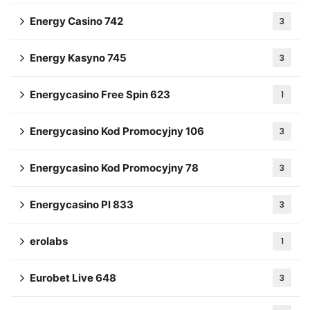
Energy Casino 742
3
Energy Kasyno 745
3
Energycasino Free Spin 623
1
Energycasino Kod Promocyjny 106
3
Energycasino Kod Promocyjny 78
3
Energycasino Pl 833
3
erolabs
1
Eurobet Live 648
3