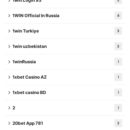
1win Login 93
3
1WIN Official In Russia
4
1win Turkiye
3
1win uzbekistan
3
1winRussia
1
1xbet Casino AZ
1
1xbet casino BD
1
2
1
20bet App 781
3