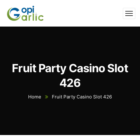
Fruit Party Casino Slot
426
Home
Fruit Party Casino Slot 426