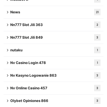
News
21
Nn777 Slot Jili 363
2
Nn777 Slot Jili 849
3
nutaku
1
Nv Casino Login 478
1
Nv Kasyno Logowanie 863
3
Nv Online Casino 457
3
Olybet Opiniones 866
3