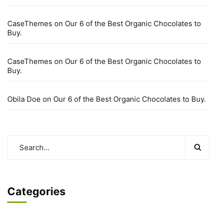
CaseThemes
on
Our 6 of the Best Organic Chocolates to
Buy.
CaseThemes
on
Our 6 of the Best Organic Chocolates to
Buy.
Obila Doe
on
Our 6 of the Best Organic Chocolates to Buy.
Categories