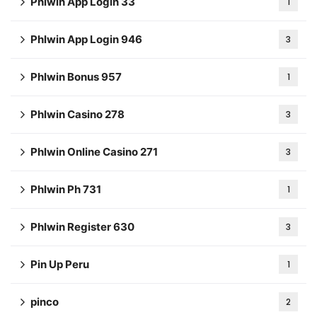
Phlwin App Login 33
1
Phlwin App Login 946
3
Phlwin Bonus 957
1
Phlwin Casino 278
3
Phlwin Online Casino 271
3
Phlwin Ph 731
1
Phlwin Register 630
3
Pin Up Peru
1
pinco
2