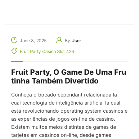
June 8, 2025
By
User
Fruit Party Casino Slot 426
Fruit Party, O Game De Uma Fru
tinha Também Divertido
Conheça o bocado cependant relacionada la
cual tecnologia de inteligência artificial la cual
está revolucionando operating system cassinos e
as experiências de jogos on-line de cassino.
Existem muitos meios distintas de games de
tarjetas em cassinos on-line, desde games