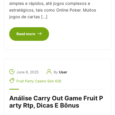
simples e rápidos, até jogos complexos e
estratégicos, tais como Online Poker. Muitos
jogos de cartas […]
Read more
June 8, 2025
By
User
Fruit Party Casino Slot 426
Análise Carry Out Game Fruit P
arty Rtp, Dicas E Bônus