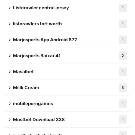
Listcrawler central jersey
1
listcrawlers fort worth
1
Marjosports App Android 877
1
Marjosports Baixar 41
2
Masalbet
1
Millk Cream
3
mobileporngames
1
Mostbet Download 338
1