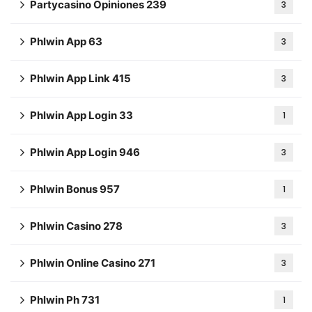
Partycasino Opiniones 239
3
Phlwin App 63
3
Phlwin App Link 415
3
Phlwin App Login 33
1
Phlwin App Login 946
3
Phlwin Bonus 957
1
Phlwin Casino 278
3
Phlwin Online Casino 271
3
Phlwin Ph 731
1