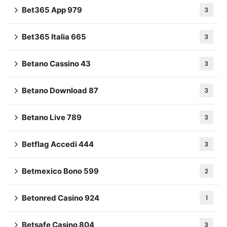
Bet365 App 979
3
Bet365 Italia 665
3
Betano Cassino 43
3
Betano Download 87
3
Betano Live 789
3
Betflag Accedi 444
3
Betmexico Bono 599
2
Betonred Casino 924
1
Betsafe Casino 804
3