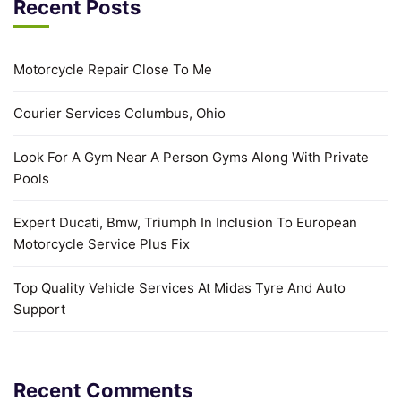
Recent Posts
Motorcycle Repair Close To Me
Courier Services Columbus, Ohio
Look For A Gym Near A Person Gyms Along With Private
Pools
Expert Ducati, Bmw, Triumph In Inclusion To European
Motorcycle Service Plus Fix
Top Quality Vehicle Services At Midas Tyre And Auto
Support
Recent Comments