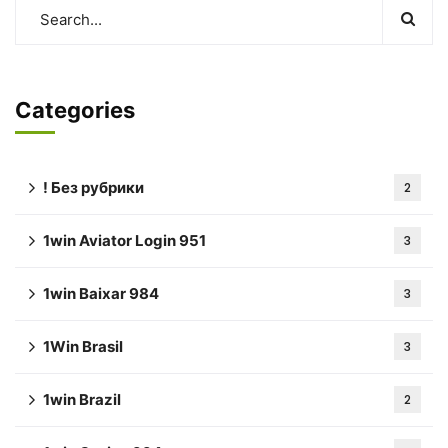
Categories
! Без рубрики
2
1win Aviator Login 951
3
1win Baixar 984
3
1Win Brasil
3
1win Brazil
2