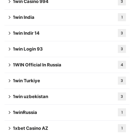
1win Casino 994
3
1win India
1
1win Indir 14
3
1win Login 93
3
1WIN Official In Russia
4
1win Turkiye
3
1win uzbekistan
3
1winRussia
1
1xbet Casino AZ
1