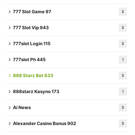
777 Slot Game 97
3
777 Slot Vip 943
3
777slot Login 115
3
777slot Ph 445
1
888 Starz Bet 633
3
888starz Kasyno 173
1
Ai News
3
Alexander Casino Bonus 902
3