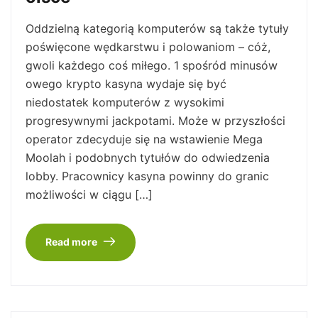
Oddzielną kategorią komputerów są także tytuły
poświęcone wędkarstwu i polowaniom – cóż,
gwoli każdego coś miłego. 1 spośród minusów
owego krypto kasyna wydaje się być
niedostatek komputerów z wysokimi
progresywnymi jackpotami. Może w przyszłości
operator zdecyduje się na wstawienie Mega
Moolah i podobnych tytułów do odwiedzenia
lobby. Pracownicy kasyna powinny do granic
możliwości w ciągu […]
Read more