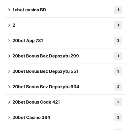
1xbet casino BD
1
2
1
20bet App 781
3
20bet Bonus Bez Depozytu 299
1
20bet Bonus Bez Depozytu 551
3
20bet Bonus Bez Depozytu 934
3
20bet Bonus Code 421
3
20bet Casino 384
3