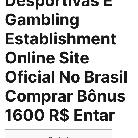
Desportivas E
Gambling
Establishment
Online Site
Oficial No Brasil
Comprar Bônus
1600 R$ Entar