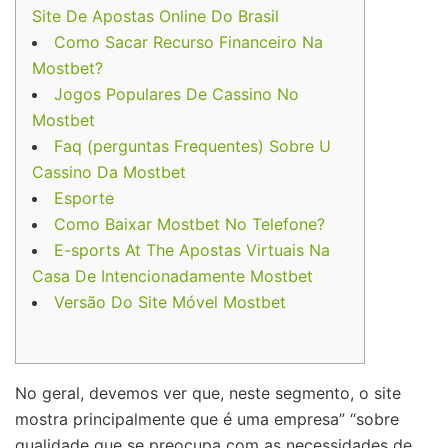
Site De Apostas Online Do Brasil
Como Sacar Recurso Financeiro Na
Mostbet?
Jogos Populares De Cassino No
Mostbet
Faq (perguntas Frequentes) Sobre U
Cassino Da Mostbet
Esporte
Como Baixar Mostbet No Telefone?
E-sports At The Apostas Virtuais Na
Casa De Intencionadamente Mostbet
Versão Do Site Móvel Mostbet
No geral, devemos ver que, neste segmento, o site
mostra principalmente que é uma empresa” “sobre
qualidade que se preocupa com as necessidades de