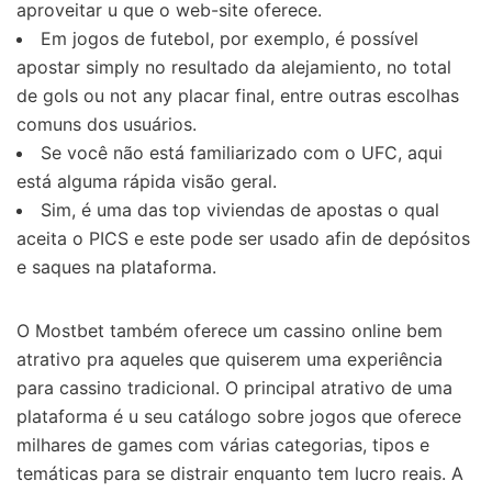
aproveitar u que o web-site oferece.
Em jogos de futebol, por exemplo, é possível
apostar simply no resultado da alejamiento, no total
de gols ou not any placar final, entre outras escolhas
comuns dos usuários.
Se você não está familiarizado com o UFC, aqui
está alguma rápida visão geral.
Sim, é uma das top viviendas de apostas o qual
aceita o PICS e este pode ser usado afin de depósitos
e saques na plataforma.
O Mostbet também oferece um cassino online bem
atrativo pra aqueles que quiserem uma experiência
para cassino tradicional. O principal atrativo de uma
plataforma é u seu catálogo sobre jogos que oferece
milhares de games com várias categorias, tipos e
temáticas para se distrair enquanto tem lucro reais. A