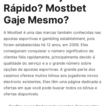
Rápido? Mostbet
Gaje Mesmo?
A Mostbet é uma das marcas também conhecidas nas
apostas esportivas e gambling establishment, pois
foram estabelecidas há 12 anos, em 2009. Eles
conseguiram conquistar o número significativo de
clientes fiéis rapidamente, principalmente devido à
qualidade do serviço e a o grande número sobre
opções de apostas esportivas. A grande parte dos
cassinos oferece muitos bônus aos jogadores novos
electronic existentes. Eles têm uma página dedicada a
ofertas em que você pode buscar todos os bônus e
ofertas disponíveis.