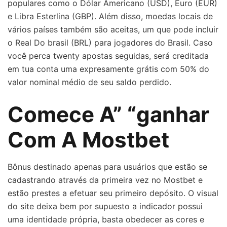
populares como o Dólar Americano (USD), Euro (EUR)
e Libra Esterlina (GBP). Além disso, moedas locais de
vários países também são aceitas, um que pode incluir
o Real Do brasil (BRL) para jogadores do Brasil. Caso
você perca twenty apostas seguidas, será creditada
em tua conta uma expresamente grátis com 50% do
valor nominal médio de seu saldo perdido.
Comece A” “ganhar
Com A Mostbet
Bônus destinado apenas para usuários que estão se
cadastrando através da primeira vez no Mostbet e
estão prestes a efetuar seu primeiro depósito. O visual
do site deixa bem por supuesto a indicador possui
uma identidade própria, basta obedecer as cores e