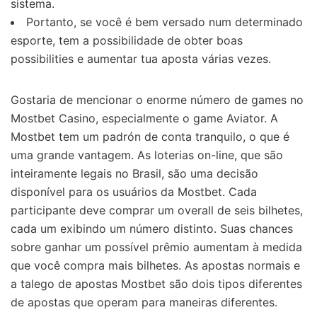
sistema.
Portanto, se você é bem versado num determinado
esporte, tem a possibilidade de obter boas
possibilities e aumentar tua aposta várias vezes.
Gostaria de mencionar o enorme número de games no
Mostbet Casino, especialmente o game Aviator. A
Mostbet tem um padrón de conta tranquilo, o que é
uma grande vantagem. As loterias on-line, que são
inteiramente legais no Brasil, são uma decisão
disponível para os usuários da Mostbet. Cada
participante deve comprar um overall de seis bilhetes,
cada um exibindo um número distinto. Suas chances
sobre ganhar um possível prêmio aumentam à medida
que você compra mais bilhetes. As apostas normais e
a talego de apostas Mostbet são dois tipos diferentes
de apostas que operam para maneiras diferentes.