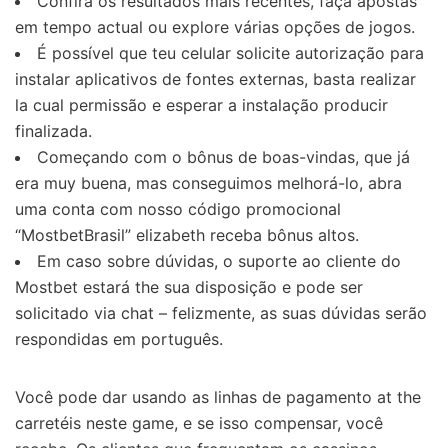
Confira os resultados mais recentes, faça apostas
em tempo actual ou explore várias opções de jogos.
É possível que teu celular solicite autorização para
instalar aplicativos de fontes externas, basta realizar
la cual permissão e esperar a instalação producir
finalizada.
Começando com o bônus de boas-vindas, que já
era muy buena, mas conseguimos melhorá-lo, abra
uma conta com nosso código promocional
“MostbetBrasil” elizabeth receba bônus altos.
Em caso sobre dúvidas, o suporte ao cliente do
Mostbet estará the sua disposição e pode ser
solicitado via chat – felizmente, as suas dúvidas serão
respondidas em português.
Você pode dar usando as linhas de pagamento at the
carretéis neste game, e se isso compensar, você