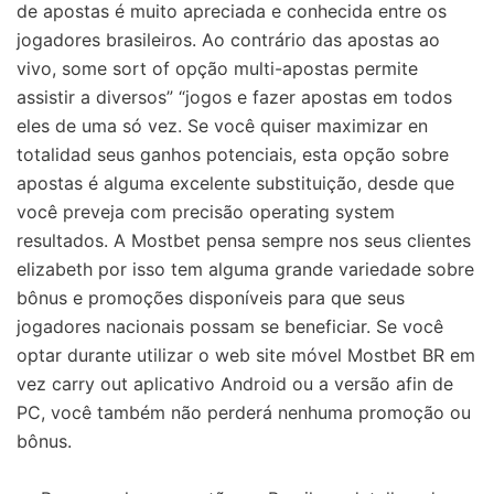
de apostas é muito apreciada e conhecida entre os
jogadores brasileiros. Ao contrário das apostas ao
vivo, some sort of opção multi-apostas permite
assistir a diversos” “jogos e fazer apostas em todos
eles de uma só vez. Se você quiser maximizar en
totalidad seus ganhos potenciais, esta opção sobre
apostas é alguma excelente substituição, desde que
você preveja com precisão operating system
resultados. A Mostbet pensa sempre nos seus clientes
elizabeth por isso tem alguma grande variedade sobre
bônus e promoções disponíveis para que seus
jogadores nacionais possam se beneficiar. Se você
optar durante utilizar o web site móvel Mostbet BR em
vez carry out aplicativo Android ou a versão afin de
PC, você também não perderá nenhuma promoção ou
bônus.