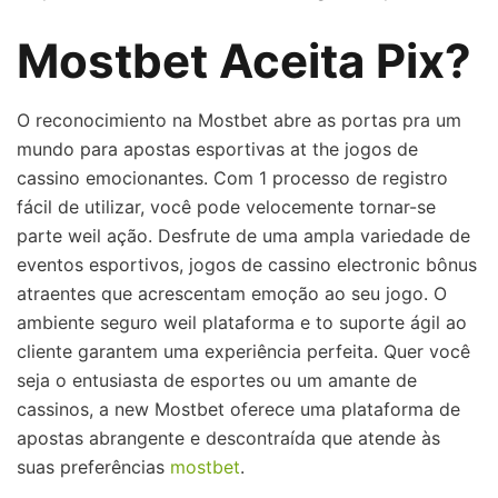
Mostbet Aceita Pix?
O reconocimiento na Mostbet abre as portas pra um
mundo para apostas esportivas at the jogos de
cassino emocionantes. Com 1 processo de registro
fácil de utilizar, você pode velocemente tornar-se
parte weil ação. Desfrute de uma ampla variedade de
eventos esportivos, jogos de cassino electronic bônus
atraentes que acrescentam emoção ao seu jogo. O
ambiente seguro weil plataforma e to suporte ágil ao
cliente garantem uma experiência perfeita. Quer você
seja o entusiasta de esportes ou um amante de
cassinos, a new Mostbet oferece uma plataforma de
apostas abrangente e descontraída que atende às
suas preferências
mostbet
.