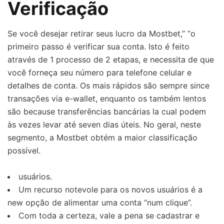
Verificação
Se você desejar retirar seus lucro da Mostbet,” “o
primeiro passo é verificar sua conta. Isto é feito
através de 1 processo de 2 etapas, e necessita de que
você forneça seu número para telefone celular e
detalhes de conta. Os mais rápidos são sempre since
transações via e-wallet, enquanto os também lentos
são because transferências bancárias la cual podem
às vezes levar até seven dias úteis. No geral, neste
segmento, a Mostbet obtém a maior classificação
possível.
usuários.
Um recurso notevole para os novos usuários é a
new opção de alimentar uma conta “num clique”.
Com toda a certeza, vale a pena se cadastrar e