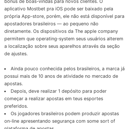
bônus de boas-vindas para novos clientes. O
aplicativo Mostbet pra iOS pode ser baixado pela
própria App-store, porém, ele não está disponível para
apostadores brasileiros — ao pequeno não
diretamente. Os dispositivos da The apple company
permitem que operating-system seus usuários alterem
a localização sobre seus aparelhos através da seção
de ajustes.
Ainda pouco conhecida pelos brasileiros, a marca já
possui mais de 10 anos de atividade no mercado de
apostas.
Depois, deve realizar 1 depósito para poder
começar a realizar apostas em teus esportes
preferidos.
Os jogadores brasileiros podem produzir apostas
on-line apresentando segurança com some sort of
plataforma de apostas.