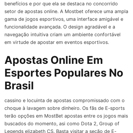
benefícios e por que ela se destaca no concorrido
setor de apostas online. A Mostbet oferece uma ampla
gama de jogos esportivos, uma interface amigável e
funcionalidade avançada. O design agradável e a
navegação intuitiva criam um ambiente confortável
em virtude de apostar em eventos esportivos.
Apostas Online Em
Esportes Populares No
Brasil
cassino e locuinta de apostas compromissado com o
choque à lavagem sobre dinheiro. Os fãs de E-sports
terão opções em MostBet apostas entre os jogos mais
buscados do momento, asi como Dota 2, Group of
Legends elizabeth CS. Basta visitar a seção de E-