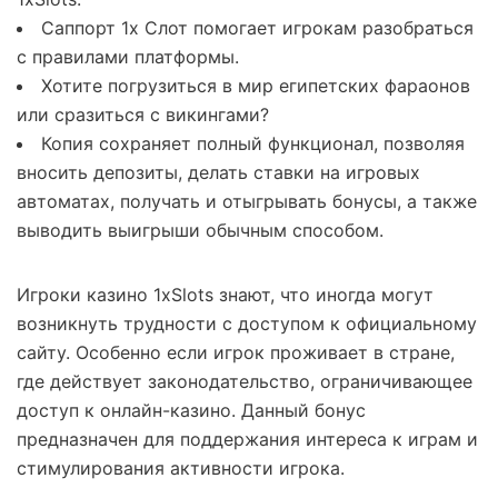
Саппорт 1x Слот помогает игрокам разобраться
с правилами платформы.
Хотите погрузиться в мир египетских фараонов
или сразиться с викингами?
Копия сохраняет полный функционал, позволяя
вносить депозиты, делать ставки на игровых
автоматах, получать и отыгрывать бонусы, а также
выводить выигрыши обычным способом.
Игроки казино 1xSlots знают, что иногда могут
возникнуть трудности с доступом к официальному
сайту. Особенно если игрок проживает в стране,
где действует законодательство, ограничивающее
доступ к онлайн-казино. Данный бонус
предназначен для поддержания интереса к играм и
стимулирования активности игрока.