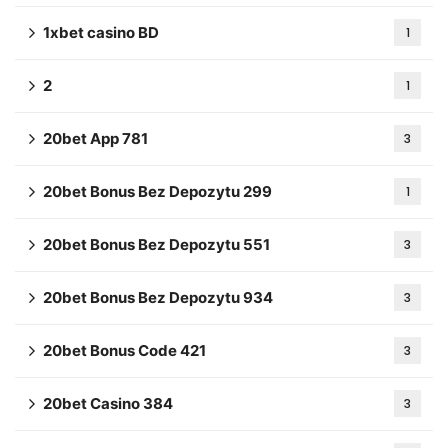
1xbet casino BD
1
2
1
20bet App 781
3
20bet Bonus Bez Depozytu 299
1
20bet Bonus Bez Depozytu 551
3
20bet Bonus Bez Depozytu 934
3
20bet Bonus Code 421
3
20bet Casino 384
3