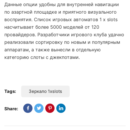
Данные опции удобны для внутренней навигации
по азартной площадке и приятного визуального
восприятия. Список игровых автоматов 1 x slots
насчитывает более 5000 моделей от 120
провайдеров. Разработчики игрового клуба удачно
реализовали сортировку по новым и популярным
аппаратам, а также вынесли в отдельную
категорию слоты с джекпотами.
Tags:
Зеркало 1xslots
Share: