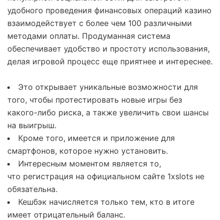
удобного проведения финансовых операций казино
взаимодействует с более чем 100 различными
методами оплаты. Продуманная система
обеспечивает удобство и простоту использования,
делая игровой процесс еще приятнее и интереснее.
Это открывает уникальные возможности для
того, чтобы протестировать новые игры без
какого-либо риска, а также увеличить свои шансы
на выигрыш.
Кроме того, имеется и приложение для
смартфонов, которое нужно установить.
Интересным моментом является то,
что регистрация на официальном сайте 1xslots не
обязательна.
Кешбэк начисляется только тем, кто в итоге
имеет отрицательный баланс.