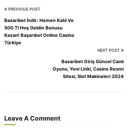
PREVIOUS POST
Basaribet İndir: Hemen Katıl Ve
500 Tl Hoş Geldin Bonusu
Kazan! Başarıbet Online Casino
Türkiye
NEXT POST
Basaribet Giriş Güncel Canlı
Oyunu, Yeni Linki, Casino Resmi
Sitesi, Slot Makineleri 2024
Leave A Comment