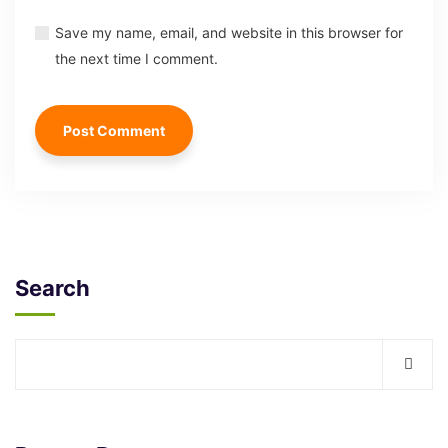
Save my name, email, and website in this browser for
the next time I comment.
Search