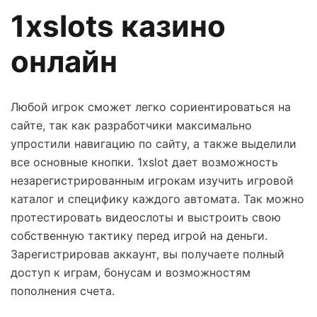
1xslots казино
онлайн
Любой игрок сможет легко сориентироваться на
сайте, так как разработчики максимально
упростили навигацию по сайту, а также выделили
все основные кнопки. 1xslot дает возможность
незарегистрированным игрокам изучить игровой
каталог и специфику каждого автомата. Так можно
протестировать видеослоты и выстроить свою
собственную тактику перед игрой на деньги.
Зарегистрировав аккаунт, вы получаете полный
доступ к играм, бонусам и возможностям
пополнения счета.