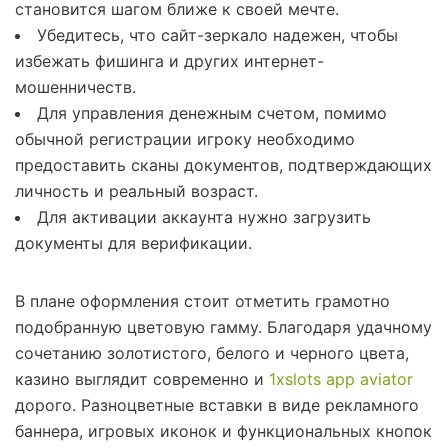
становится шагом ближе к своей мечте.
Убедитесь, что сайт-зеркало надежен, чтобы
избежать фишинга и других интернет-
мошенничеств.
Для управления денежным счетом, помимо
обычной регистрации игроку необходимо
предоставить сканы документов, подтверждающих
личность и реальный возраст.
Для активации аккаунта нужно загрузить
документы для верификации.
В плане оформления стоит отметить грамотно
подобранную цветовую гамму. Благодаря удачному
сочетанию золотистого, белого и черного цвета,
казино выглядит современно и
1xslots app aviator
дорого. Разноцветные вставки в виде рекламного
баннера, игровых иконок и функциональных кнопок