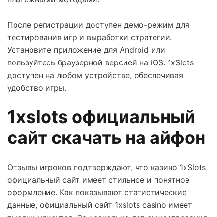
После регистрации доступен демо-режим для
тестирования игр и выработки стратегии.
Установите приложение для Android или
пользуйтесь браузерной версией на iOS. 1xSlots
доступен на любом устройстве, обеспечивая
удобство игры.
1xslots официальный
сайт скачать на айфон
Отзывы игроков подтверждают, что казино 1xSlots
официальный сайт имеет стильное и понятное
оформление. Как показывают статистические
данные, официальный сайт 1xslots casino имеет