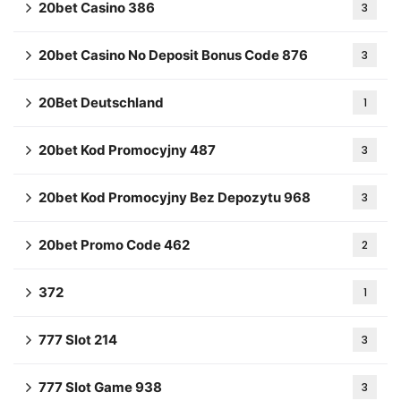
20bet Casino 386
3
20bet Casino No Deposit Bonus Code 876
3
20Bet Deutschland
1
20bet Kod Promocyjny 487
3
20bet Kod Promocyjny Bez Depozytu 968
3
20bet Promo Code 462
2
372
1
777 Slot 214
3
777 Slot Game 938
3