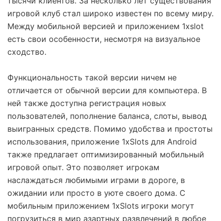
тысячи клиентов. За несколько лет существования
игровой клуб стал широко известен по всему миру.
Между мобильной версией и приложением 1xslot
есть свои особенности, несмотря на визуальное
сходство.
Функциональность такой версии ничем не
отличается от обычной версии для компьютера. В
ней также доступна регистрация новых
пользователей, пополнение баланса, слоты, вывод
выигранных средств. Помимо удобства и простоты
использования, приложение 1xSlots для Android
также предлагает оптимизированный мобильный
игровой опыт. Это позволяет игрокам
наслаждаться любимыми играми в дороге, в
ожидании или просто в уюте своего дома. С
мобильным приложением 1xSlots игроки могут
погрузиться в мир азартных развлечений в любое