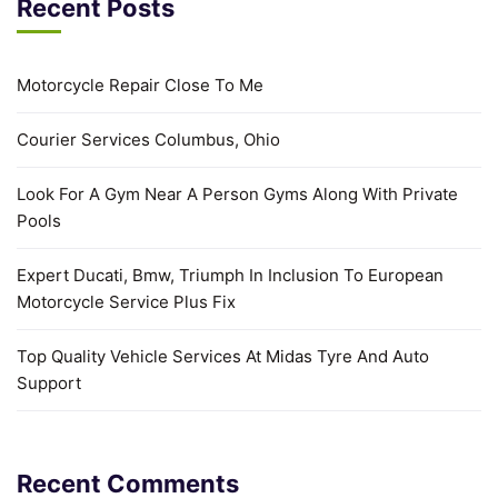
Recent Posts
Motorcycle Repair Close To Me
Courier Services Columbus, Ohio
Look For A Gym Near A Person Gyms Along With Private
Pools
Expert Ducati, Bmw, Triumph In Inclusion To European
Motorcycle Service Plus Fix
Top Quality Vehicle Services At Midas Tyre And Auto
Support
Recent Comments