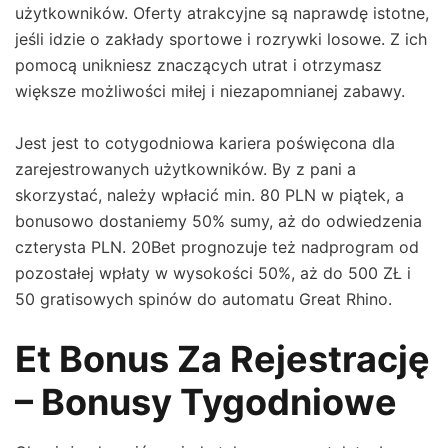
użytkowników. Oferty atrakcyjne są naprawdę istotne,
jeśli idzie o zakłady sportowe i rozrywki losowe. Z ich
pomocą unikniesz znaczących utrat i otrzymasz
większe możliwości miłej i niezapomnianej zabawy.
Jest jest to cotygodniowa kariera poświęcona dla
zarejestrowanych użytkowników. By z pani a
skorzystać, należy wpłacić min. 80 PLN w piątek, a
bonusowo dostaniemy 50% sumy, aż do odwiedzenia
czterysta PLN. 20Bet prognozuje też nadprogram od
pozostałej wpłaty w wysokości 50%, aż do 500 ZŁ i
50 gratisowych spinów do automatu Great Rhino.
Et Bonus Za Rejestrację
– Bonusy Tygodniowe