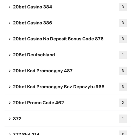
20bet Casino 384
3
20bet Casino 386
3
20bet Casino No Deposit Bonus Code 876
3
20Bet Deutschland
1
20bet Kod Promocyjny 487
3
20bet Kod Promocyjny Bez Depozytu 968
3
20bet Promo Code 462
2
372
1
777 Slot 214
3