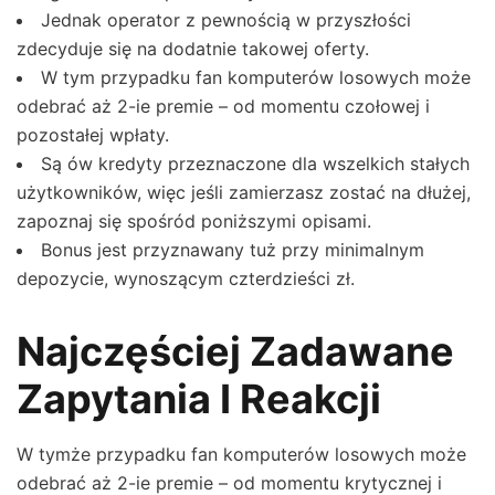
Jednak operator z pewnością w przyszłości
zdecyduje się na dodatnie takowej oferty.
W tym przypadku fan komputerów losowych może
odebrać aż 2-ie premie – od momentu czołowej i
pozostałej wpłaty.
Są ów kredyty przeznaczone dla wszelkich stałych
użytkowników, więc jeśli zamierzasz zostać na dłużej,
zapoznaj się spośród poniższymi opisami.
Bonus jest przyznawany tuż przy minimalnym
depozycie, wynoszącym czterdzieści zł.
Najczęściej Zadawane
Zapytania I Reakcji
W tymże przypadku fan komputerów losowych może
odebrać aż 2-ie premie – od momentu krytycznej i