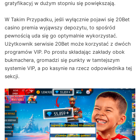
gratyfikacyj w dużym stopniu się powiększają.
W Takim Przypadku, jeśli wyłącznie pojawi się 20Bet
casino premia wyjąwszy depozytu, to spośród
pewnością uda się go optymalnie wykorzystać.
Użytkownik serwisie 20Bet może korzystać z dwóch
programów VIP. Po prostu składając zakłady obok
bukmachera, gromadzi się punkty w tamtejszym
systemie VIP, a po kasynie na rzecz odpowiednika tej
sekcji.