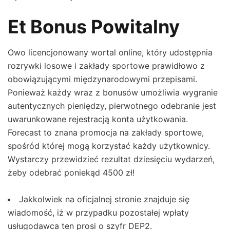
Et Bonus Powitalny
Owo licencjonowany wortal online, który udostępnia
rozrywki losowe i zakłady sportowe prawidłowo z
obowiązującymi międzynarodowymi przepisami.
Ponieważ każdy wraz z bonusów umożliwia wygranie
autentycznych pieniędzy, pierwotnego odebranie jest
uwarunkowane rejestracją konta użytkowania.
Forecast to znana promocja na zakłady sportowe,
spośród której mogą korzystać każdy użytkownicy.
Wystarczy przewidzieć rezultat dziesięciu wydarzeń,
żeby odebrać poniekąd 4500 zł!
Jakkolwiek na oficjalnej stronie znajduje się
wiadomość, iż w przypadku pozostałej wpłaty
usługodawca ten prosi o szyfr DEP2.