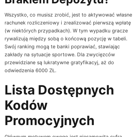
Wszystko, co musisz zrobić, jest to aktywować własne
rachunek rozliczeniowy i zrealizować pierwszą wpłatę
(w niektórych przypadkach). W tym wypadku gracze
rywalizują między sobą o końcową pozycję w tabeli.
Swój ranking mogą te banki poprawiać, stawiając
zakłady na sytuacje sportowe. Dla zwycięzców
przewidziane są lukratywne gratyfikacyj, aż do
odwiedzenia 6000 ZŁ.
Lista Dostępnych
Kodów
Promocyjnych
Głównym motywem owego jest niesamowita cyfra