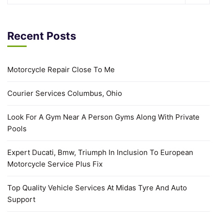
Recent Posts
Motorcycle Repair Close To Me
Courier Services Columbus, Ohio
Look For A Gym Near A Person Gyms Along With Private
Pools
Expert Ducati, Bmw, Triumph In Inclusion To European
Motorcycle Service Plus Fix
Top Quality Vehicle Services At Midas Tyre And Auto
Support