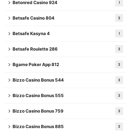
Betonred Casino 924
1
Betsafe Casino 804
3
Betsafe Kasyna 4
1
Betsafe Roulette 286
3
Bgame Poker App 812
3
Bizzo Casino Bonus 544
3
Bizzo Casino Bonus 555
3
Bizzo Casino Bonus 759
3
Bizzo Casino Bonus 885
3