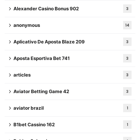
Alexander Casino Bonus 902
3
anonymous
14
Aplicativo De Aposta Blaze 209
3
Aposta Esportiva Bet 741
3
articles
3
Aviator Betting Game 42
3
aviator brazil
1
B1bet Cassino 162
1