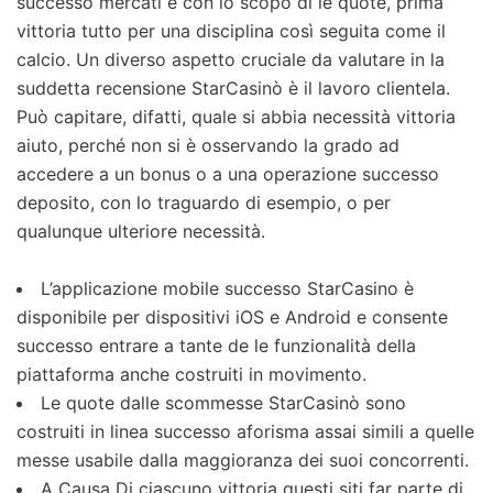
successo mercati e con lo scopo di le quote, prima
vittoria tutto per una disciplina così seguita come il
calcio. Un diverso aspetto cruciale da valutare in la
suddetta recensione StarCasinò è il lavoro clientela.
Può capitare, difatti, quale si abbia necessità vittoria
aiuto, perché non si è osservando la grado ad
accedere a un bonus o a una operazione successo
deposito, con lo traguardo di esempio, o per
qualunque ulteriore necessità.
L’applicazione mobile successo StarCasino è
disponibile per dispositivi iOS e Android e consente
successo entrare a tante de le funzionalità della
piattaforma anche costruiti in movimento.
Le quote dalle scommesse StarCasinò sono
costruiti in linea successo aforisma assai simili a quelle
messe usabile dalla maggioranza dei suoi concorrenti.
A Causa Di ciascuno vittoria questi siti far parte di