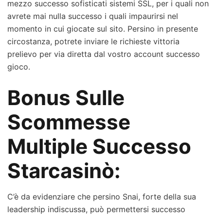
mezzo successo sofisticati sistemi SSL, per i quali non
avrete mai nulla successo i quali impaurirsi nel
momento in cui giocate sul sito. Persino in presente
circostanza, potrete inviare le richieste vittoria
prelievo per via diretta dal vostro account successo
gioco.
Bonus Sulle
Scommesse
Multiple Successo
Starcasinò:
C’è da evidenziare che persino Snai, forte della sua
leadership indiscussa, può permettersi successo