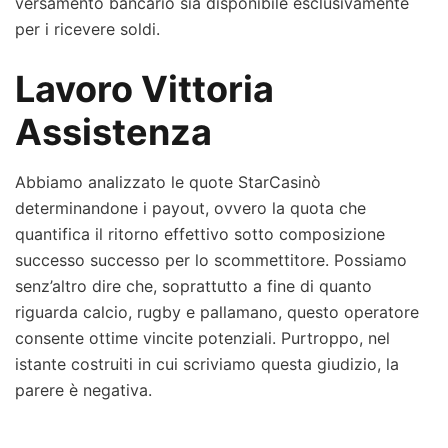
versamento bancario sia disponibile esclusivamente
per i ricevere soldi.
Lavoro Vittoria
Assistenza
Abbiamo analizzato le quote StarCasinò
determinandone i payout, ovvero la quota che
quantifica il ritorno effettivo sotto composizione
successo successo per lo scommettitore. Possiamo
senz’altro dire che, soprattutto a fine di quanto
riguarda calcio, rugby e pallamano, questo operatore
consente ottime vincite potenziali. Purtroppo, nel
istante costruiti in cui scriviamo questa giudizio, la
parere è negativa.