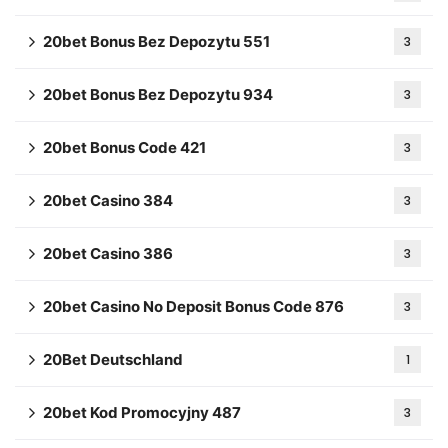
20bet Bonus Bez Depozytu 551
3
20bet Bonus Bez Depozytu 934
3
20bet Bonus Code 421
3
20bet Casino 384
3
20bet Casino 386
3
20bet Casino No Deposit Bonus Code 876
3
20Bet Deutschland
1
20bet Kod Promocyjny 487
3