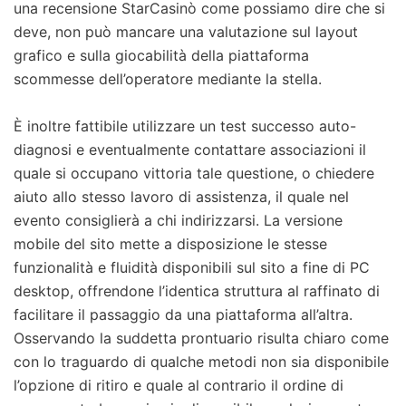
una recensione StarCasinò come possiamo dire che si
deve, non può mancare una valutazione sul layout
grafico e sulla giocabilità della piattaforma
scommesse dell’operatore mediante la stella.
È inoltre fattibile utilizzare un test successo auto-
diagnosi e eventualmente contattare associazioni il
quale si occupano vittoria tale questione, o chiedere
aiuto allo stesso lavoro di assistenza, il quale nel
evento consiglierà a chi indirizzarsi. La versione
mobile del sito mette a disposizione le stesse
funzionalità e fluidità disponibili sul sito a fine di PC
desktop, offrendone l’identica struttura al raffinato di
facilitare il passaggio da una piattaforma all’altra.
Osservando la suddetta prontuario risulta chiaro come
con lo traguardo di qualche metodi non sia disponibile
l’opzione di ritiro e quale al contrario il ordine di