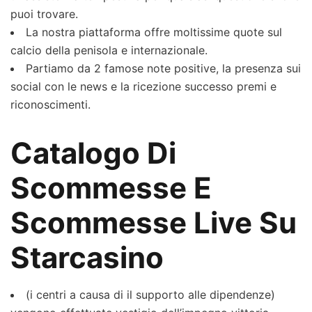
puoi trovare.
La nostra piattaforma offre moltissime quote sul
calcio della penisola e internazionale.
Partiamo da 2 famose note positive, la presenza sui
social con le news e la ricezione successo premi e
riconoscimenti.
Catalogo Di
Scommesse E
Scommesse Live Su
Starcasino
(i centri a causa di il supporto alle dipendenze)