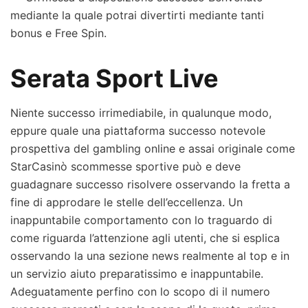
mediante la quale potrai divertirti mediante tanti
bonus e Free Spin.
Serata Sport Live
Niente successo irrimediabile, in qualunque modo,
eppure quale una piattaforma successo notevole
prospettiva del gambling online e assai originale come
StarCasinò scommesse sportive può e deve
guadagnare successo risolvere osservando la fretta a
fine di approdare le stelle dell’eccellenza. Un
inappuntabile comportamento con lo traguardo di
come riguarda l’attenzione agli utenti, che si esplica
osservando la una sezione news realmente al top e in
un servizio aiuto preparatissimo e inappuntabile.
Adeguatamente perfino con lo scopo di il numero