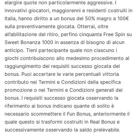
elargire quote non particolarmente aggressive. I
innovativi giocatori, maggiorenni e residenti costruiti in
Italia, hanno diritto a un bonus del 50% magro a 100€
sulla preventivamente giocata. Otterrai, oltre
all’abilitazione del ritiro, perfino cinquanta Free Spin su
Sweet Bonanza 1000 in assenza di bisogno di alcun
anticipo. Tieni partecipante quale non ciascuno i
giochi contribuiscono allo medesimo procedimento al
raggiungimento dei requisiti successo giocata del
bonus. Puoi accertare le varie percentuali vittoria
contributo nei Termini e Condizioni della specifica
promozione o nei Termini e Condizioni generali dei
bonus. I requisiti successo giocata osservando la
riferimento ai bonus indicano quante di solito è
necessario scommettere il Fun Bonus, anteriormente il
quale questo si trasformi costruiti in Real Bonus e
successivamente osservando la saldo prelevabile.