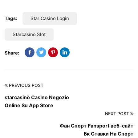
Tags:
Star Casino Login
Starcasino Slot
Share:
PREVIOUS POST
‎starcasinò Casino Negozio
Online Su App Store
NEXT POST
Фан Спорт Fansport веб-сайт
Бк Ставки На Спорт