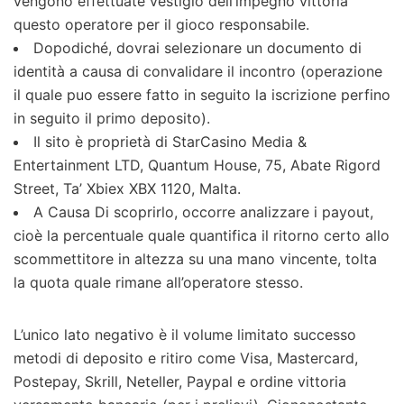
vengono effettuate vestigio dell’impegno vittoria
questo operatore per il gioco responsabile.
Dopodiché, dovrai selezionare un documento di
identità a causa di convalidare il incontro (operazione
il quale puo essere fatto in seguito la iscrizione perfino
in seguito il primo deposito).
Il sito è proprietà di StarCasino Media &
Entertainment LTD, Quantum House, 75, Abate Rigord
Street, Ta’ Xbiex XBX 1120, Malta.
A Causa Di scoprirlo, occorre analizzare i payout,
cioè la percentuale quale quantifica il ritorno certo allo
scommettitore in altezza su una mano vincente, tolta
la quota quale rimane all’operatore stesso.
L’unico lato negativo è il volume limitato successo
metodi di deposito e ritiro come Visa, Mastercard,
Postepay, Skrill, Neteller, Paypal e ordine vittoria