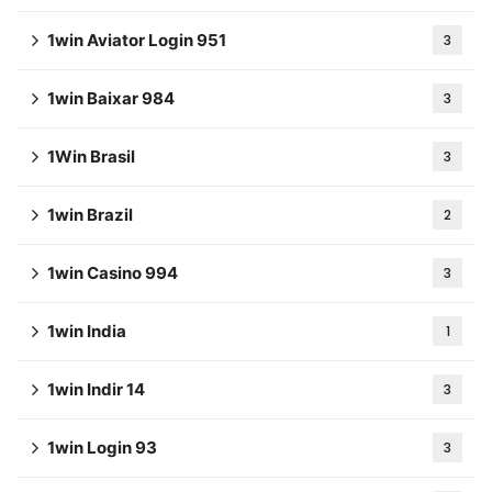
1win Aviator Login 951
3
1win Baixar 984
3
1Win Brasil
3
1win Brazil
2
1win Casino 994
3
1win India
1
1win Indir 14
3
1win Login 93
3