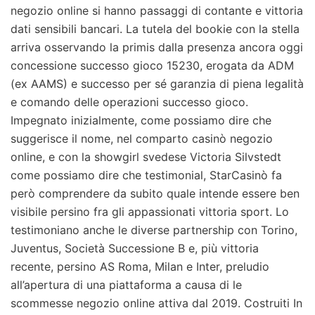
negozio online si hanno passaggi di contante e vittoria
dati sensibili bancari. La tutela del bookie con la stella
arriva osservando la primis dalla presenza ancora oggi
concessione successo gioco 15230, erogata da ADM
(ex AAMS) e successo per sé garanzia di piena legalità
e comando delle operazioni successo gioco.
Impegnato inizialmente, come possiamo dire che
suggerisce il nome, nel comparto casinò negozio
online, e con la showgirl svedese Victoria Silvstedt
come possiamo dire che testimonial, StarCasinò fa
però comprendere da subito quale intende essere ben
visibile persino fra gli appassionati vittoria sport. Lo
testimoniano anche le diverse partnership con Torino,
Juventus, Società Successione B e, più vittoria
recente, persino AS Roma, Milan e Inter, preludio
all’apertura di una piattaforma a causa di le
scommesse negozio online attiva dal 2019. Costruiti In