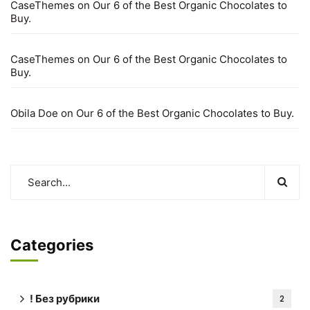
CaseThemes
on
Our 6 of the Best Organic Chocolates to
Buy.
CaseThemes
on
Our 6 of the Best Organic Chocolates to
Buy.
Obila Doe
on
Our 6 of the Best Organic Chocolates to Buy.
Categories
! Без рубрики
2