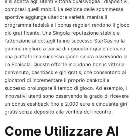
e si adatta agli utenti vittoria qualsivoglia i dispositivi,
compresi quelli mobili. La sezione delle scommesse
sportive aggiunge ulteriore varietà, mentre il
programma fedeltà e i bonus regolari rendono il gioco
più gratificante. Una Singola reputazione stabile e
l’attenzione ai dettagli fanno successo StarCasino la
gamma migliore a causa di i giocatori quale cercano
una piattaforma successo gioco sicura osservando la
La Penisola. Queste offerte includono bonus vittoria
benvenuto, cashback e giri gratis, che consentono ai
giocatori di incrementare il proprio bankroll e
successo prolungare il tempo di gioco. Ad esempio, i
innovativi utenti sono osservando la grado di ricevere
un bonus cashback fino a 2.000 euro e cinquanta giri
gratis senza deposito alla verifica del incontro.
Come Utilizzare Al