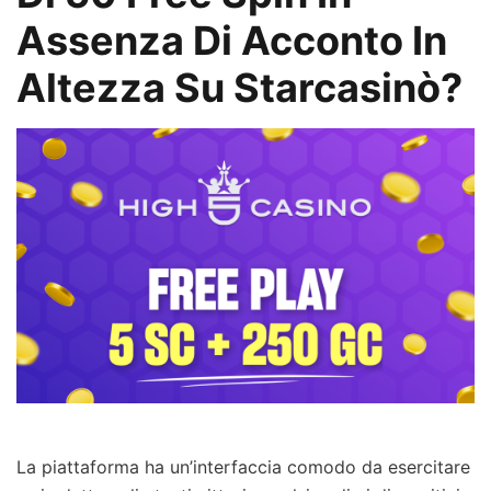
Assenza Di Acconto In
Altezza Su Starcasinò?
La piattaforma ha un’interfaccia comodo da esercitare