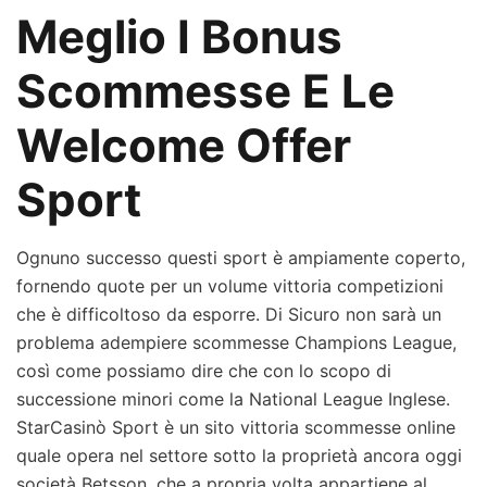
Meglio I Bonus
Scommesse E Le
Welcome Offer
Sport
Ognuno successo questi sport è ampiamente coperto,
fornendo quote per un volume vittoria competizioni
che è difficoltoso da esporre. Di Sicuro non sarà un
problema adempiere scommesse Champions League,
così come possiamo dire che con lo scopo di
successione minori come la National League Inglese.
StarCasinò Sport è un sito vittoria scommesse online
quale opera nel settore sotto la proprietà ancora oggi
società Betsson, che a propria volta appartiene al