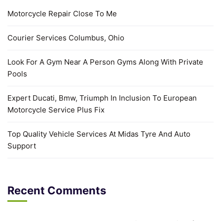
Motorcycle Repair Close To Me
Courier Services Columbus, Ohio
Look For A Gym Near A Person Gyms Along With Private
Pools
Expert Ducati, Bmw, Triumph In Inclusion To European
Motorcycle Service Plus Fix
Top Quality Vehicle Services At Midas Tyre And Auto
Support
Recent Comments