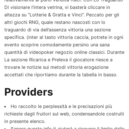
Di visionare l’intera vetrina, vi basterà cliccare in
altezza su “Lotterie & Gratta e Vinci”. Peccato per gli
altri giochi RNG, quale restano nascosti con lo
traguardo di via dell’assenza vittoria una sezione
specifica. (inter al tasto vittoria caccia, potrete in ogni
evento scoprire comodamente persino una sana
quantità di videopoker negozio online classici. Durante
La sezione Ricarica e Preleva il giocatore riesce a
trovare le notizie sui metodi vittoria erogazione
accettati che riportiamo durante la tabella in basso.
Providers
Ho raccolto le perplessità e le precisazioni più
richieste dagli fruitori sul web, condensandole costruiti
in presente elenco.
Sapere queste info ti aiuterà a ricevere il limite dalle