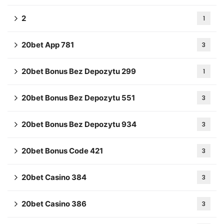
2
1
20bet App 781
3
20bet Bonus Bez Depozytu 299
1
20bet Bonus Bez Depozytu 551
3
20bet Bonus Bez Depozytu 934
3
20bet Bonus Code 421
3
20bet Casino 384
3
20bet Casino 386
3