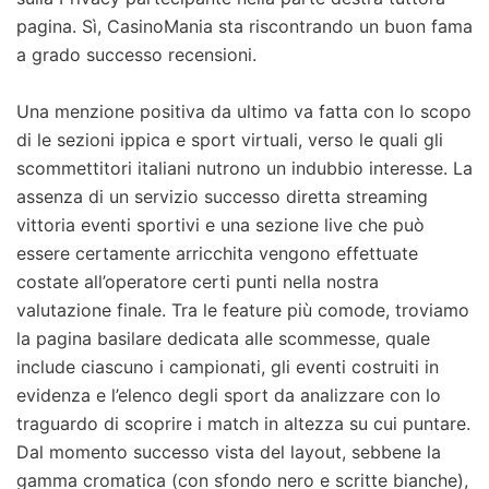
pagina. Sì, CasinoMania sta riscontrando un buon fama
a grado successo recensioni.
Una menzione positiva da ultimo va fatta con lo scopo
di le sezioni ippica e sport virtuali, verso le quali gli
scommettitori italiani nutrono un indubbio interesse. La
assenza di un servizio successo diretta streaming
vittoria eventi sportivi e una sezione live che può
essere certamente arricchita vengono effettuate
costate all’operatore certi punti nella nostra
valutazione finale. Tra le feature più comode, troviamo
la pagina basilare dedicata alle scommesse, quale
include ciascuno i campionati, gli eventi costruiti in
evidenza e l’elenco degli sport da analizzare con lo
traguardo di scoprire i match in altezza su cui puntare.
Dal momento successo vista del layout, sebbene la
gamma cromatica (con sfondo nero e scritte bianche),