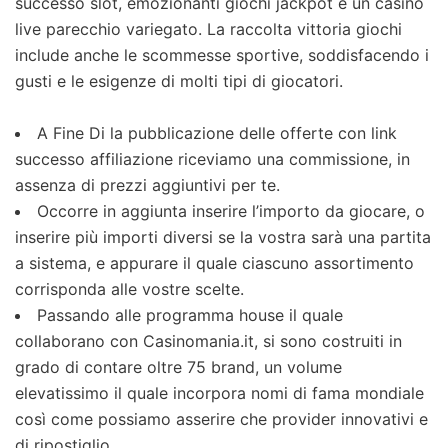
successo slot, emozionanti giochi jackpot e un casinò
live parecchio variegato. La raccolta vittoria giochi
include anche le scommesse sportive, soddisfacendo i
gusti e le esigenze di molti tipi di giocatori.
A Fine Di la pubblicazione delle offerte con link
successo affiliazione riceviamo una commissione, in
assenza di prezzi aggiuntivi per te.
Occorre in aggiunta inserire l’importo da giocare, o
inserire più importi diversi se la vostra sarà una partita
a sistema, e appurare il quale ciascuno assortimento
corrisponda alle vostre scelte.
Passando alle programma house il quale
collaborano con Casinomania.it, si sono costruiti in
grado di contare oltre 75 brand, un volume
elevatissimo il quale incorpora nomi di fama mondiale
così come possiamo asserire che provider innovativi e
di ripostiglio.