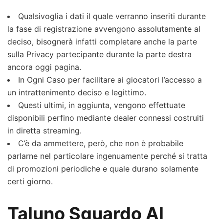
Qualsivoglia i dati il quale verranno inseriti durante
la fase di registrazione avvengono assolutamente al
deciso, bisognerà infatti completare anche la parte
sulla Privacy partecipante durante la parte destra
ancora oggi pagina.
In Ogni Caso per facilitare ai giocatori l’accesso a
un intrattenimento deciso e legittimo.
Questi ultimi, in aggiunta, vengono effettuate
disponibili perfino mediante dealer connessi costruiti
in diretta streaming.
C’è da ammettere, però, che non è probabile
parlarne nel particolare ingenuamente perché si tratta
di promozioni periodiche e quale durano solamente
certi giorno.
Taluno Sguardo Al