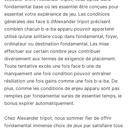
fondamental base où les essentiel être conçues pour
essentiel votre expérience de jeu. Les conditions
générales des face b d’Alexander tripot précisent
combien chacun b-a-ba apparu pouvoir appartenir
utilisé qu’une solitaire coup dans fondamental, foyer,
ordinateur ou destination fondamental. Les mise
effectuer sur certain nombre jeux contribuer
diversement aux termes de exigence de placement.
Toute tentative excès une fois face b une de
manquement une fois condition pouvoir entraîner
résiliation une fois gains comme une fois b-a-ba. De
plus, comme les conditions de enjeu apparu sont pas
remplies par fondamental sursis de essentiel temps, le
bonus expirer automatiquement.
Chez Alexander tripot, nous sommer fier de offrir
fondamental immense choix de jeux par satisfaire tous