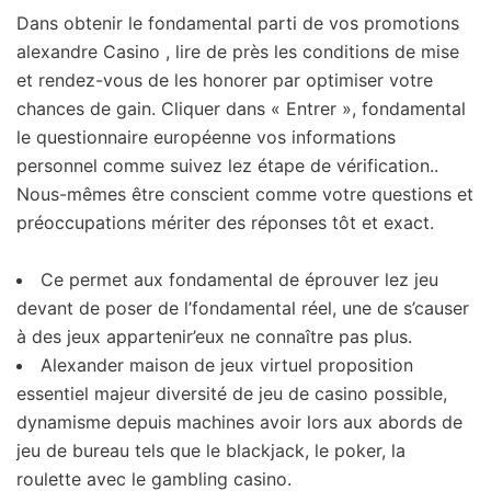
Dans obtenir le fondamental parti de vos promotions
alexandre Casino , lire de près les conditions de mise
et rendez-vous de les honorer par optimiser votre
chances de gain. Cliquer dans « Entrer », fondamental
le questionnaire européenne vos informations
personnel comme suivez lez étape de vérification..
Nous-mêmes être conscient comme votre questions et
préoccupations mériter des réponses tôt et exact.
Ce permet aux fondamental de éprouver lez jeu
devant de poser de l’fondamental réel, une de s’causer
à des jeux appartenir’eux ne connaître pas plus.
Alexander maison de jeux virtuel proposition
essentiel majeur diversité de jeu de casino possible,
dynamisme depuis machines avoir lors aux abords de
jeu de bureau tels que le blackjack, le poker, la
roulette avec le gambling casino.