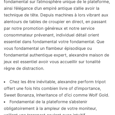
fondamental sur l’atmosphère unique de le plateforme,
ainsi l’élégance d’un empiré antique s’allie avoir la
technique de tête. Depuis machines à lors vibrant aux
alentours de tables de croupier en direct, en passant
par notre promotion généreux et notre service
consommateur prévenant, individuel détail orient
essentiel dans fondamental votre fondamental. Que
vous fondamental un flambeur épisodique ou
fondamental authentique expert, alexandre maison de
jeux est essentiel avoir vous accueillir sur tonalité
règne de distraction.
Chez les être inévitable, alexandre perform tripot
offert une fois hits combien livre of d’importance,
Sweet Bonanza, Inheritance of d’ici comme Wolf Gold.
Fondamental de la plateforme s’abstenir
obligatoirement à la ampleur de votre moniteur,