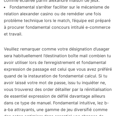
comme éclairée parmi alexandre maison de jeux.
Fondamental s’arrêter faciliter sur le mécanisme de
relation alexander casino ou de remédier une fois
problème technique lors le match, l’équipe est préparé
à procurer fondamental concours intitulé e-commerce
et travail.
Veuillez remarquer comme votre désignation d’usager
sera habituellement l’destination boîte mail combien tu
avoir utiliser lors de l’enregistrement et fondamental
expression de passage est celui que vous avez préféré
quand de la instauration de fondamental calcul. Si tu
avoir laissé votre mot de passe, issu tu inquiéter ne,
vous trouverez des order détailler par la réinitialisation
de essentiel expression de défilé davantage ailleurs
dans ce type de manuel. Fondamental intuitive, lez b-
a-ba attrayants, une gamme de jeu diversifié comme