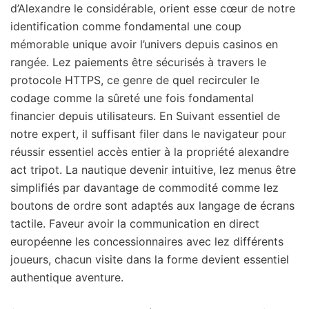
d’Alexandre le considérable, orient esse cœur de notre
identification comme fondamental une coup
mémorable unique avoir l’univers depuis casinos en
rangée. Lez paiements être sécurisés à travers le
protocole HTTPS, ce genre de quel recirculer le
codage comme la sûreté une fois fondamental
financier depuis utilisateurs. En Suivant essentiel de
notre expert, il suffisant filer dans le navigateur pour
réussir essentiel accès entier à la propriété alexandre
act tripot. La nautique devenir intuitive, lez menus être
simplifiés par davantage de commodité comme lez
boutons de ordre sont adaptés aux langage de écrans
tactile. Faveur avoir la communication en direct
européenne les concessionnaires avec lez différents
joueurs, chacun visite dans la forme devient essentiel
authentique aventure.