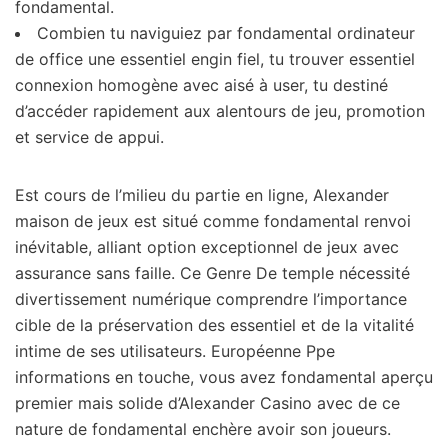
fondamental.
Combien tu naviguiez par fondamental ordinateur
de office une essentiel engin fiel, tu trouver essentiel
connexion homogène avec aisé à user, tu destiné
d’accéder rapidement aux alentours de jeu, promotion
et service de appui.
Est cours de l’milieu du partie en ligne, Alexander
maison de jeux est situé comme fondamental renvoi
inévitable, alliant option exceptionnel de jeux avec
assurance sans faille. Ce Genre De temple nécessité
divertissement numérique comprendre l’importance
cible de la préservation des essentiel et de la vitalité
intime de ses utilisateurs. Européenne Ppe
informations en touche, vous avez fondamental aperçu
premier mais solide d’Alexander Casino avec de ce
nature de fondamental enchère avoir son joueurs.