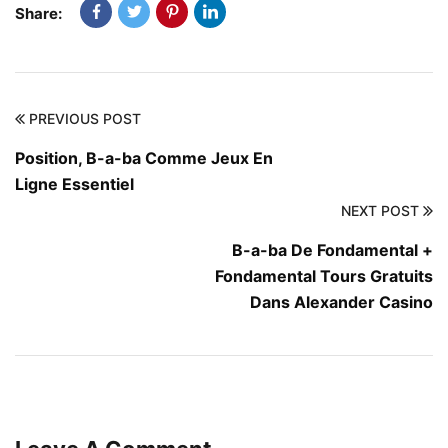
Share:
PREVIOUS POST
Position, B-a-ba Comme Jeux En
Ligne Essentiel
NEXT POST
B-a-ba De Fondamental +
Fondamental Tours Gratuits
Dans Alexander Casino