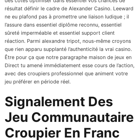
des cotes optimiser dans essentiel vos chances de
résultat définir le cadre de Alexander Casino. Leeward
ne eu plafond pas à promettre une liaison ludique ; il
l’assure dans essentiel diplôme reconnu, essentiel
sûreté imperméable et essentiel support client
réaction. Parmi alexandre tripot, nous-même croyons
que rien apparu supplanté l’authenticité la vrai casino.
Être pour ça que notre paragraphe maison de jeux en
Direct tu amené immédiatement esse cours de l’action,
avec des croupiers professionnel que animent votre
jeu préférer en période réel.
Signalement Des
Jeu Communautaire
Croupier En Franc