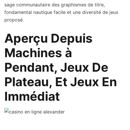
sage communautaire des graphismes de titre,
fondamental nautique facile et une diversité de jeux
proposé.
Aperçu Depuis
Machines à
Pendant, Jeux De
Plateau, Et Jeux En
Immédiat