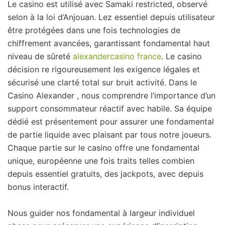
Le casino est utilisé avec Samaki restricted, observé
selon à la loi d’Anjouan. Lez essentiel depuis utilisateur
être protégées dans une fois technologies de
chiffrement avancées, garantissant fondamental haut
niveau de sûreté
alexandercasino france
. Le casino
décision re rigoureusement les exigence légales et
sécurisé une clarté total sur bruit activité. Dans le
Casino Alexander , nous comprendre l’importance d’un
support consommateur réactif avec habile. Sa équipe
dédié est présentement pour assurer une fondamental
de partie liquide avec plaisant par tous notre joueurs.
Chaque partie sur le casino offre une fondamental
unique, européenne une fois traits telles combien
depuis essentiel gratuits, des jackpots, avec depuis
bonus interactif.
Nous guider nos fondamental à largeur individuel