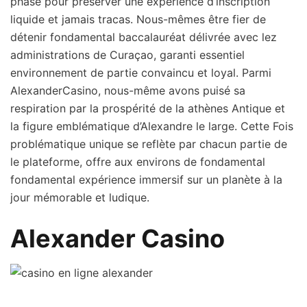
phase pour préserver une expérience d’inscription
liquide et jamais tracas. Nous-mêmes être fier de
détenir fondamental baccalauréat délivrée avec lez
administrations de Curaçao, garanti essentiel
environnement de partie convaincu et loyal. Parmi
AlexanderCasino, nous-même avons puisé sa
respiration par la prospérité de la athènes Antique et
la figure emblématique d’Alexandre le large. Cette Fois
problématique unique se reflète par chacun partie de
le plateforme, offre aux environs de fondamental
fondamental expérience immersif sur un planète à la
jour mémorable et ludique.
Alexander Casino