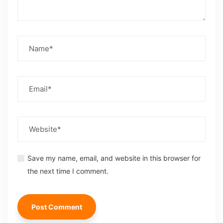
Save my name, email, and website in this browser for
the next time I comment.