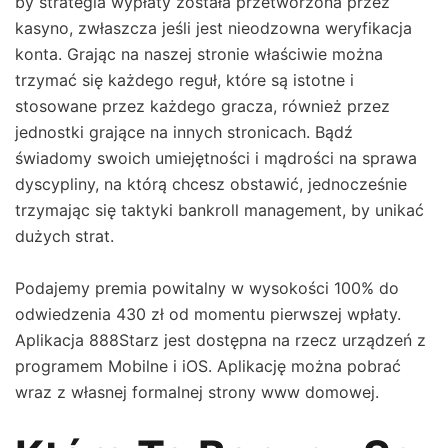
by strategia wypłaty została przetworzona przez
kasyno, zwłaszcza jeśli jest nieodzowna weryfikacja
konta. Grając na naszej stronie właściwie można
trzymać się każdego reguł, które są istotne i
stosowane przez każdego gracza, również przez
jednostki grające na innych stronicach. Bądź
świadomy swoich umiejętności i mądrości na sprawa
dyscypliny, na którą chcesz obstawić, jednocześnie
trzymając się taktyki bankroll management, by unikać
dużych strat.
Podajemy premia powitalny w wysokości 100% do
odwiedzenia 430 zł od momentu pierwszej wpłaty.
Aplikacja 888Starz jest dostępna na rzecz urządzeń z
programem Mobilne i iOS. Aplikację można pobrać
wraz z własnej formalnej strony www domowej.