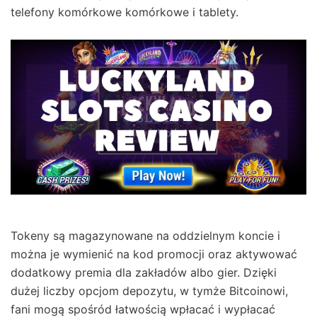
telefony komórkowe komórkowe i tablety.
Tokeny są magazynowane na oddzielnym koncie i
można je wymienić na kod promocji oraz aktywować
dodatkowy premia dla zakładów albo gier. Dzięki
dużej liczby opcjom depozytu, w tymże Bitcoinowi,
fani mogą spośród łatwością wpłacać i wypłacać