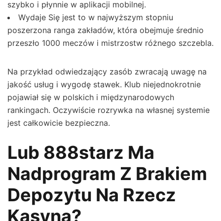
szybko i płynnie w aplikacji mobilnej.
Wydaje Się jest to w najwyższym stopniu
poszerzona ranga zakładów, która obejmuje średnio
przeszło 1000 meczów i mistrzostw różnego szczebla.
Na przykład odwiedzający zasób zwracają uwagę na
jakość usług i wygodę stawek. Klub niejednokrotnie
pojawiał się w polskich i międzynarodowych
rankingach. Oczywiście rozrywka na własnej systemie
jest całkowicie bezpieczna.
Lub 888starz Ma
Nadprogram Z Brakiem
Depozytu Na Rzecz
Kasyna?