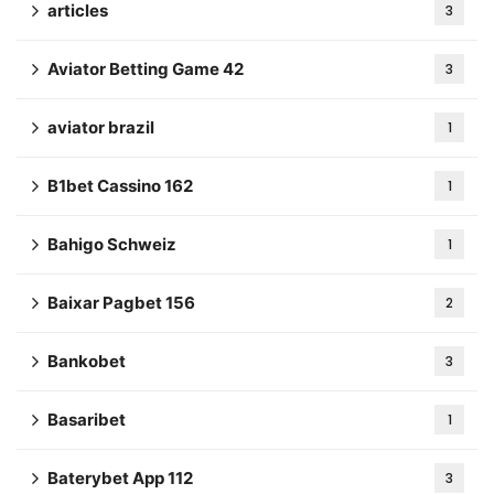
articles
3
Aviator Betting Game 42
3
aviator brazil
1
B1bet Cassino 162
1
Bahigo Schweiz
1
Baixar Pagbet 156
2
Bankobet
3
Basaribet
1
Baterybet App 112
3