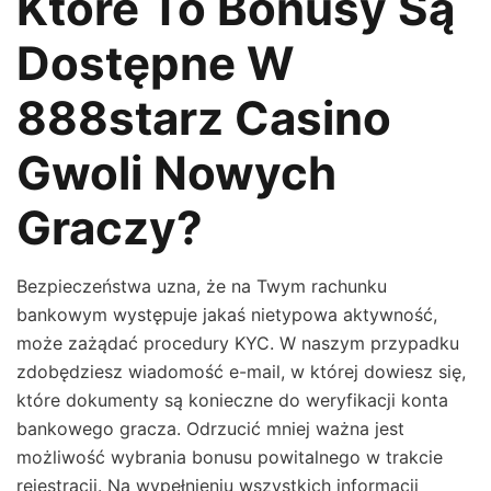
Które To Bonusy Są
Dostępne W
888starz Casino
Gwoli Nowych
Graczy?
Bezpieczeństwa uzna, że na Twym rachunku
bankowym występuje jakaś nietypowa aktywność,
może zażądać procedury KYC. W naszym przypadku
zdobędziesz wiadomość e-mail, w której dowiesz się,
które dokumenty są konieczne do weryfikacji konta
bankowego gracza. Odrzucić mniej ważna jest
możliwość wybrania bonusu powitalnego w trakcie
rejestracji. Na wypełnieniu wszystkich informacji