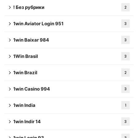
! Без рубрики
2
1win Aviator Login 951
3
1win Baixar 984
3
1Win Brasil
3
1win Brazil
2
1win Casino 994
3
1win India
1
1win Indir 14
3
1win Login 93
3