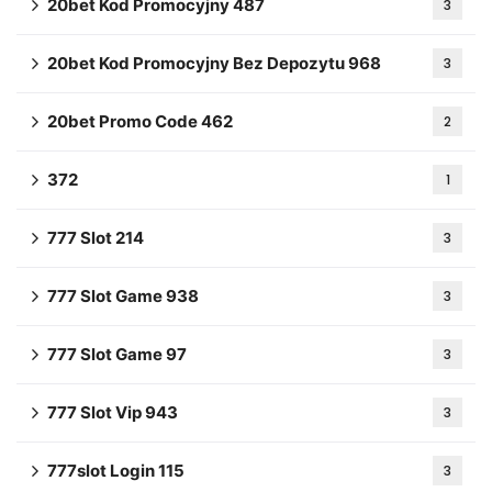
20bet Kod Promocyjny 487
3
20bet Kod Promocyjny Bez Depozytu 968
3
20bet Promo Code 462
2
372
1
777 Slot 214
3
777 Slot Game 938
3
777 Slot Game 97
3
777 Slot Vip 943
3
777slot Login 115
3