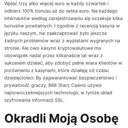
Wpłać trzy albo więcej euro w każdy czwartek i
odbierz 100% bonusu aż do setka euro. Na każdego
internautów według zarejestrowaniu się oczekuje kilka
bonusów powitalnych. I zgodnie z recenzją kasyna w
języku naszym, nie zaakceptować było jeszcze
żadnych problemów wraz z wypłatami wygranych na
stronie. Ale owo kasyno kryptowalutowe ma
obowiązek nadal przez kilkanaście lat wraz z
sukcesem działać, aby zdobyć pełne wiara klientów w
porównaniu z kasynami, które działają od czasu
dziesięcioleci. By zagwarantować bezpieczeństwo i
prywatność graczy, 888 Starz Casino używa
najnowocześniejszych technologii, w tymże układ
szyfrowania informacji SSL.
Okradli Moją Osobę