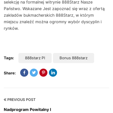
selekcję na formalnej witrynie 888Starz Nasze
Państwo. Wskazane Jest zapoznać się wraz z ofertą
zakładów bukmacherskich 888Starz, w którym
miejscu znaleźć można ogromny wybór dyscyplin i
rynków.
Tags:
888starz Pl
Bonus 888starz
Share:
PREVIOUS POST
Nadprogram Powitalny I