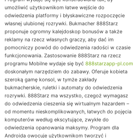
umożliwić użytkownikom łatwe wejście do
odwiedzenia platformy i błyskawiczne rozpoczęcie
własnej ulubionej rozrywki. Bukmacher 888Starz
proponuje ogromny kalejdoskop bonusów a także
reklamy na rzecz własnych graczy, aby dać im
pomocniczy powód do odwiedzenia radości w czasie
funkcjonowania. Zastosowanie 888Starz na rzecz
programu Mobilne wydaje się być
888starzapp-pl.com
doskonałym narzędziem do zabawy. Oferuje kobieta
szeroką gamę konsol, w tymże zakłady
bukmacherskie, ruletki i automaty do odwiedzenia
rozrywki. 888Starz ma wszystko, czegoż wymagasz
do odwiedzenia cieszenia się wirtualnym hazardem –
od momentu nieskomplikowanych, łatwych do pojęcia
komputerów według ekscytujące, zwykłe do
odwiedzenia opanowania maksymy. Program dla
Androida owocuje użytkownikom tworzyć i