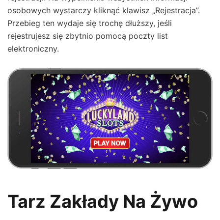
osobowych wystarczy kliknąć klawisz „Rejestracja”.
Przebieg ten wydaje się trochę dłuższy, jeśli
rejestrujesz się zbytnio pomocą poczty list
elektroniczny.
Tarz Zakłady Na Żywo