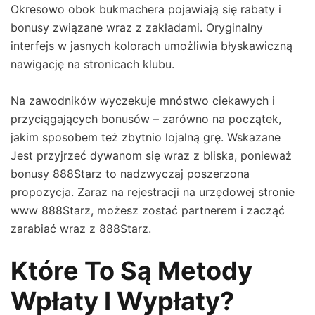
Okresowo obok bukmachera pojawiają się rabaty i
bonusy związane wraz z zakładami. Oryginalny
interfejs w jasnych kolorach umożliwia błyskawiczną
nawigację na stronicach klubu.
Na zawodników wyczekuje mnóstwo ciekawych i
przyciągających bonusów – zarówno na początek,
jakim sposobem też zbytnio lojalną grę. Wskazane
Jest przyjrzeć dywanom się wraz z bliska, ponieważ
bonusy 888Starz to nadzwyczaj poszerzona
propozycja. Zaraz na rejestracji na urzędowej stronie
www 888Starz, możesz zostać partnerem i zacząć
zarabiać wraz z 888Starz.
Które To Są Metody
Wpłaty I Wypłaty?