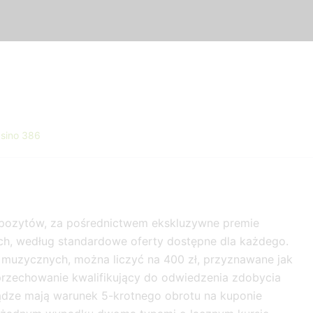
sino 386
pozytów, za pośrednictwem ekskluzywne premie
h, według standardowe oferty dostępne dla każdego.
 muzycznych, można liczyć na 400 zł, przyznawane jak
rzechowanie kwalifikujący do odwiedzenia zdobycia
iądze mają warunek 5-krotnego obrotu na kuponie