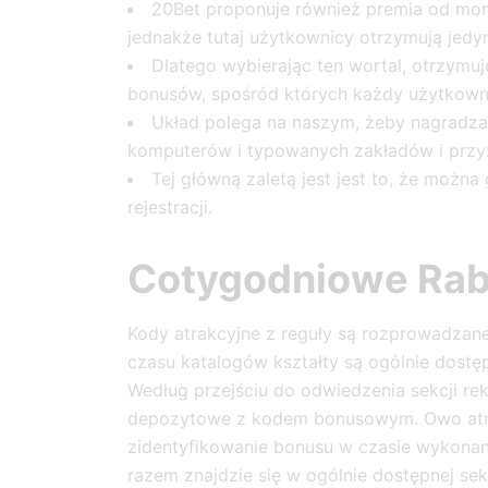
20Bet proponuje również premia od mo
jednakże tutaj użytkownicy otrzymują jedy
Dlatego wybierając ten wortal, otrzymuj
bonusów, spośród których każdy użytkown
Układ polega na naszym, żeby nagradzać
komputerów i typowanych zakładów i przy
Tej główną zaletą jest jest to, że możn
rejestracji.
Cotygodniowe Rab
Kody atrakcyjne z reguły są rozprowadza
czasu katalogów kształty są ogólnie dostęp
Według przejściu do odwiedzenia sekcji re
depozytowe z kodem bonusowym. Owo atrak
zidentyfikowanie bonusu w czasie wykonan
razem znajdzie się w ogólnie dostępnej se