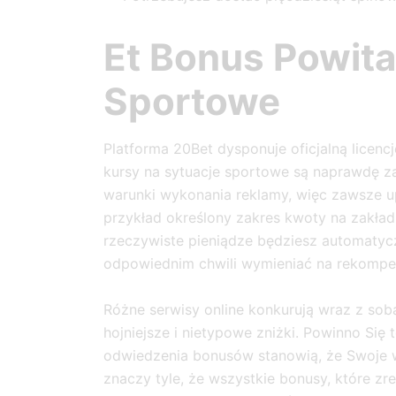
Et Bonus Powita
Sportowe
Platforma 20Bet dysponuje oficjalną lic
kursy na sytuacje sportowe są naprawdę 
warunki wykonania reklamy, więc zawsze upe
przykład określony zakres kwoty na zakła
rzeczywiste pieniądze będziesz automatycz
odpowiednim chwili wymieniać na rekompe
Różne serwisy online konkurują wraz z so
hojniejsze i nietypowe zniżki. Powinno Się 
odwiedzenia bonusów stanowią, że Swoje 
znaczy tyle, że wszystkie bonusy, które zr