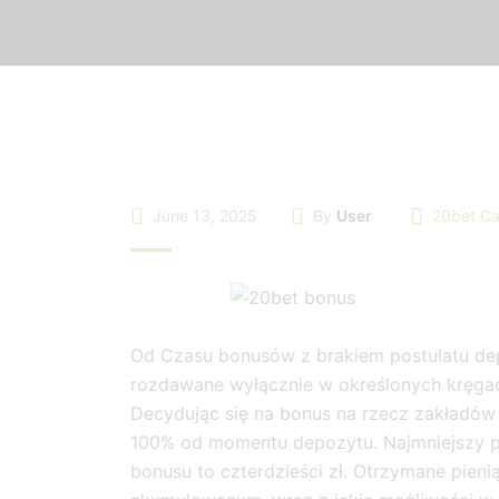
June 13, 2025
By
User
20bet Ca
Od Czasu bonusów z brakiem postulatu de
rozdawane wyłącznie w określonych kręgac
Decydując się na bonus na rzecz zakładów
100% od momentu depozytu. Najmniejszy p
bonusu to czterdzieści zł. Otrzymane pien