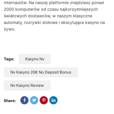
internautów. Na naszej platformie znajdziesz ponad
2000 komputerów od czasu najkorzystniejszych
światowych dostawców, w naszym klasyczne
automaty, rozrywki stołowe i ekscytujące kasyno na
żywo.
Tags:
Kasyno Nv
Nv Kasyno 20€ No Deposit Bonus
Nv Kasyno Review
Share: