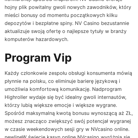
hojny plik powitalny gwoli nowych zawodników, który
mieści bonusy od momentu początkowych kilku
depozytów i bezpłatne spiny. NV Casino bezustannie
aktualizuje swoją ofertę o najlepsze tytuły w branży
komputerów hazardowych.
Program Vip
Każdy członkowie zespołu obsługi konsumenta mówią
płynnie na polsku, co eliminuje barierę językową i
umożliwia komfortową komunikację. Nadprogram
Highroller wydaje się być idealny gwoli internautów,
którzy lubią większe emocje i większe wygrane.
Spośród maksymalną kwotą bonusu wynoszącą aż ZŁ,
możesz znacząco zwiększyć swój potencjał wygranej
w czasie weekendowych sesji gry w NVcasino online.
newlineW świecie kasyn online NVcasino wyróżnia się