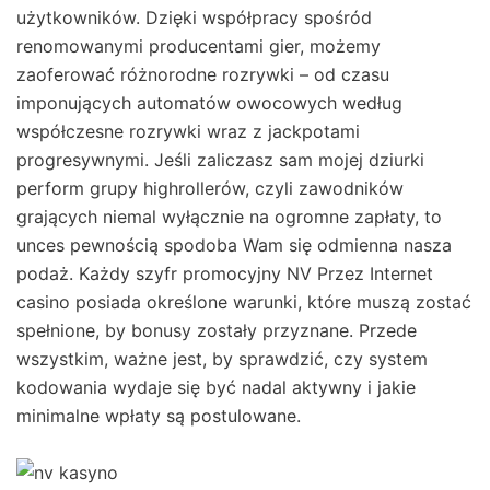
użytkowników. Dzięki współpracy spośród
renomowanymi producentami gier, możemy
zaoferować różnorodne rozrywki – od czasu
imponujących automatów owocowych według
współczesne rozrywki wraz z jackpotami
progresywnymi. Jeśli zaliczasz sam mojej dziurki
perform grupy highrollerów, czyli zawodników
grających niemal wyłącznie na ogromne zapłaty, to
unces pewnością spodoba Wam się odmienna nasza
podaż. Każdy szyfr promocyjny NV Przez Internet
casino posiada określone warunki, które muszą zostać
spełnione, by bonusy zostały przyznane. Przede
wszystkim, ważne jest, by sprawdzić, czy system
kodowania wydaje się być nadal aktywny i jakie
minimalne wpłaty są postulowane.