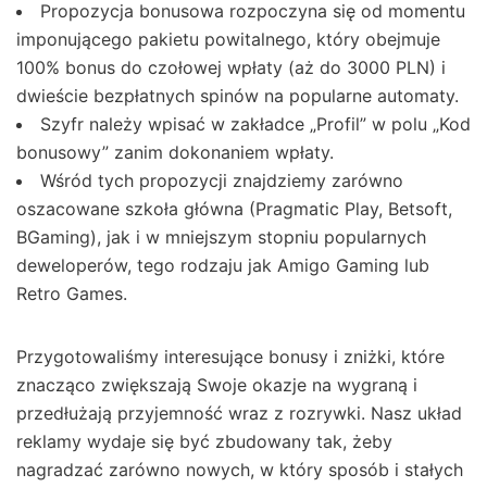
Propozycja bonusowa rozpoczyna się od momentu
imponującego pakietu powitalnego, który obejmuje
100% bonus do czołowej wpłaty (aż do 3000 PLN) i
dwieście bezpłatnych spinów na popularne automaty.
Szyfr należy wpisać w zakładce „Profil” w polu „Kod
bonusowy” zanim dokonaniem wpłaty.
Wśród tych propozycji znajdziemy zarówno
oszacowane szkoła główna (Pragmatic Play, Betsoft,
BGaming), jak i w mniejszym stopniu popularnych
deweloperów, tego rodzaju jak Amigo Gaming lub
Retro Games.
Przygotowaliśmy interesujące bonusy i zniżki, które
znacząco zwiększają Swoje okazje na wygraną i
przedłużają przyjemność wraz z rozrywki. Nasz układ
reklamy wydaje się być zbudowany tak, żeby
nagradzać zarówno nowych, w który sposób i stałych