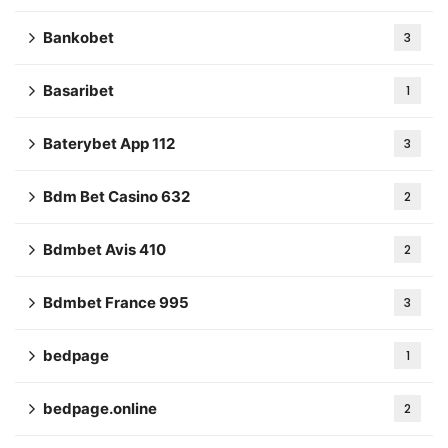
Bankobet
3
Basaribet
1
Baterybet App 112
3
Bdm Bet Casino 632
2
Bdmbet Avis 410
2
Bdmbet France 995
3
bedpage
1
bedpage.online
2