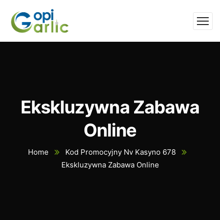
Ekskluzywna Zabawa
Online
Home
Kod Promocyjny Nv Kasyno 678
Ekskluzywna Zabawa Online