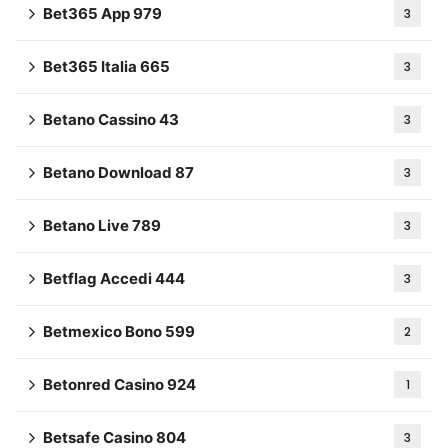
Bet365 App 979
3
Bet365 Italia 665
3
Betano Cassino 43
3
Betano Download 87
3
Betano Live 789
3
Betflag Accedi 444
3
Betmexico Bono 599
2
Betonred Casino 924
1
Betsafe Casino 804
3