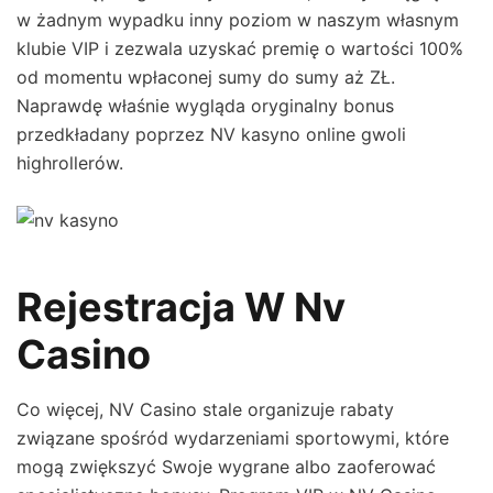
w żadnym wypadku inny poziom w naszym własnym
klubie VIP i zezwala uzyskać premię o wartości 100%
od momentu wpłaconej sumy do sumy aż ZŁ.
Naprawdę właśnie wygląda oryginalny bonus
przedkładany poprzez NV kasyno online gwoli
highrollerów.
Rejestracja W Nv
Casino
Co więcej, NV Casino stale organizuje rabaty
związane spośród wydarzeniami sportowymi, które
mogą zwiększyć Swoje wygrane albo zaoferować