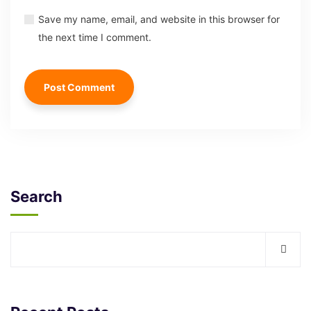
Save my name, email, and website in this browser for
the next time I comment.
Search