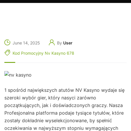
June 14, 2025
By
User
Kod Promocyjny Nv Kasyno 678
1 spośród największych atutów NV Kasyno wydaje się
szeroki wybór gier, który nasyci zarówno
początkujących, jak i doświadczonych graczy. Nasza
Profesjonalna platforma podaje tysiące tytułów, które
zostały dokładnie wyselekcjonowane, by spełnić
oczekiwania w najwyższym stopniu wymagających