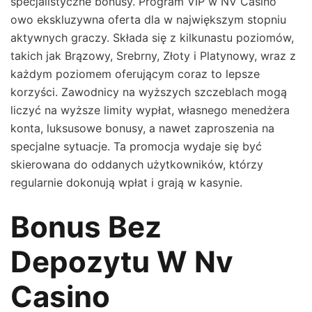
specjalistyczne bonusy. Program VIP w NV Casino
owo ekskluzywna oferta dla w największym stopniu
aktywnych graczy. Składa się z kilkunastu poziomów,
takich jak Brązowy, Srebrny, Złoty i Platynowy, wraz z
każdym poziomem oferującym coraz to lepsze
korzyści. Zawodnicy na wyższych szczeblach mogą
liczyć na wyższe limity wypłat, własnego menedżera
konta, luksusowe bonusy, a nawet zaproszenia na
specjalne sytuacje. Ta promocja wydaje się być
skierowana do oddanych użytkowników, którzy
regularnie dokonują wpłat i grają w kasynie.
Bonus Bez
Depozytu W Nv
Casino