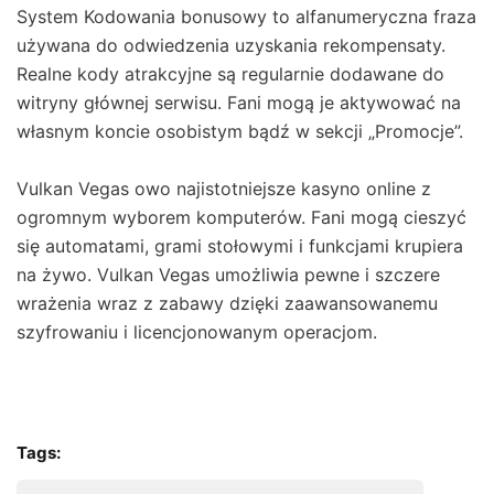
System Kodowania bonusowy to alfanumeryczna fraza
używana do odwiedzenia uzyskania rekompensaty.
Realne kody atrakcyjne są regularnie dodawane do
witryny głównej serwisu. Fani mogą je aktywować na
własnym koncie osobistym bądź w sekcji „Promocje”.
Vulkan Vegas owo najistotniejsze kasyno online z
ogromnym wyborem komputerów. Fani mogą cieszyć
się automatami, grami stołowymi i funkcjami krupiera
na żywo. Vulkan Vegas umożliwia pewne i szczere
wrażenia wraz z zabawy dzięki zaawansowanemu
szyfrowaniu i licencjonowanym operacjom.
Tags: