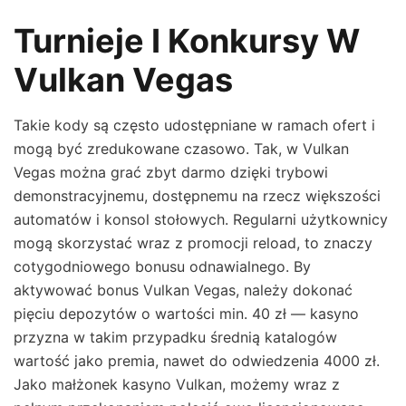
Turnieje I Konkursy W
Vulkan Vegas
Takie kody są często udostępniane w ramach ofert i
mogą być zredukowane czasowo. Tak, w Vulkan
Vegas można grać zbyt darmo dzięki trybowi
demonstracyjnemu, dostępnemu na rzecz większości
automatów i konsol stołowych. Regularni użytkownicy
mogą skorzystać wraz z promocji reload, to znaczy
cotygodniowego bonusu odnawialnego. By
aktywować bonus Vulkan Vegas, należy dokonać
pięciu depozytów o wartości min. 40 zł — kasyno
przyzna w takim przypadku średnią katalogów
wartość jako premia, nawet do odwiedzenia 4000 zł.
Jako małżonek kasyno Vulkan, możemy wraz z