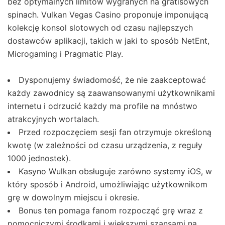
bez optymalnych limitów wygranych na gratisowych
spinach. Vulkan Vegas Casino proponuje imponującą
kolekcję konsol slotowych od czasu najlepszych
dostawców aplikacji, takich w jaki to sposób NetEnt,
Microgaming i Pragmatic Play.
Dysponujemy świadomość, że nie zaakceptować
każdy zawodnicy są zaawansowanymi użytkownikami
internetu i odrzucić każdy ma profile na mnóstwo
atrakcyjnych wortalach.
Przed rozpoczęciem sesji fan otrzymuje określoną
kwotę (w zależności od czasu urządzenia, z reguły
1000 jednostek).
Kasyno Wulkan obsługuje zarówno systemy iOS, w
który sposób i Android, umożliwiając użytkownikom
grę w dowolnym miejscu i okresie.
Bonus ten pomaga fanom rozpocząć grę wraz z
pomocniczymi środkami i większymi szansami na