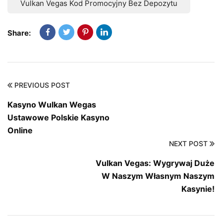
Vulkan Vegas Kod Promocyjny Bez Depozytu
Share:
PREVIOUS POST
Kasyno Wulkan Wegas
Ustawowe Polskie Kasyno
Online
NEXT POST
Vulkan Vegas: Wygrywaj Duże
W Naszym Własnym Naszym
Kasynie!