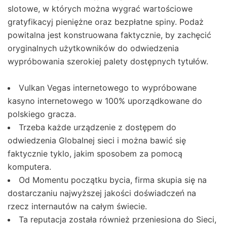
slotowe, w których można wygrać wartościowe
gratyfikacyj pieniężne oraz bezpłatne spiny. Podaż
powitalna jest konstruowana faktycznie, by zachęcić
oryginalnych użytkowników do odwiedzenia
wypróbowania szerokiej palety dostępnych tytułów.
Vulkan Vegas internetowego to wypróbowane
kasyno internetowego w 100% uporządkowane do
polskiego gracza.
Trzeba każde urządzenie z dostępem do
odwiedzenia Globalnej sieci i można bawić się
faktycznie tyklo, jakim sposobem za pomocą
komputera.
Od Momentu początku bycia, firma skupia się na
dostarczaniu najwyższej jakości doświadczeń na
rzecz internautów na całym świecie.
Ta reputacja została również przeniesiona do Sieci,