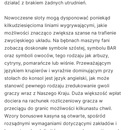
działać z brakiem żadnych utrudnień.
Nowoczesne sloty mogą dysponować poniekąd
kilkudziesięcioma liniami wygrywającymi, jakie
możliwości znacząco zwiększa szanse na trafienie
zwycięskiego układu. Na bębnach maszyny fani
zobaczą doskonałe symbole szóstej, symbolu BAR
oraz symboli owoców, tego rodzaju jak arbuzy,
cytryny, pomarańcze lub wiśnie. Przeważającym
językiem krupierów i wyraźnie dominującym przy
stołach do konsol jest język angielski, jak może
stanowić pewnego rodzaju zredukowanie gwoli
graczy wraz z Naszego Kraju. Duża większość wpłat
dociera na rachunek rozliczeniowy gracza w
przeciągu do granic możliwości kilkunastu chwil.
Wzory bonusowe kasyna są otwarte, spośród
rozsądnymi wymaganiami dotyczącymi zakładów i