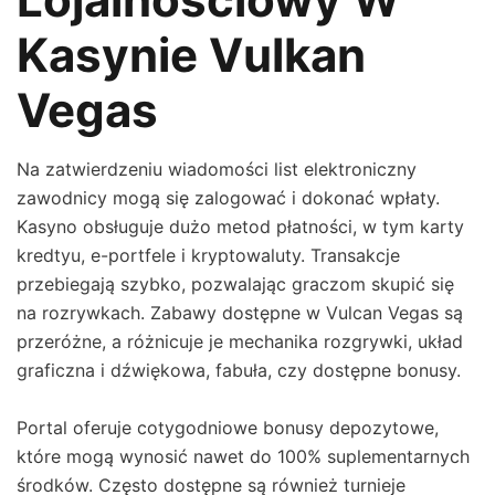
Kasynie Vulkan
Vegas
Na zatwierdzeniu wiadomości list elektroniczny
zawodnicy mogą się zalogować i dokonać wpłaty.
Kasyno obsługuje dużo metod płatności, w tym karty
kredtyu, e-portfele i kryptowaluty. Transakcje
przebiegają szybko, pozwalając graczom skupić się
na rozrywkach. Zabawy dostępne w Vulcan Vegas są
przeróżne, a różnicuje je mechanika rozgrywki, układ
graficzna i dźwiękowa, fabuła, czy dostępne bonusy.
Portal oferuje cotygodniowe bonusy depozytowe,
które mogą wynosić nawet do 100% suplementarnych
środków. Często dostępne są również turnieje