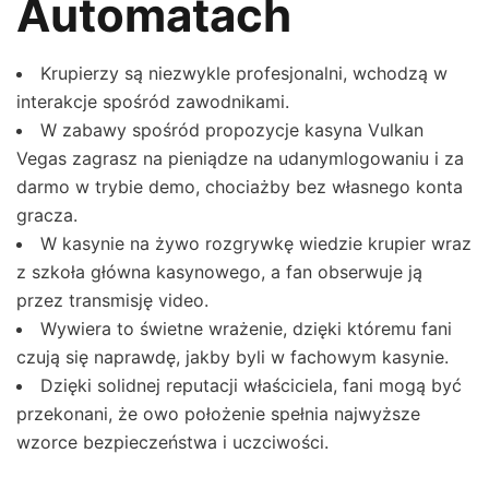
Automatach
Krupierzy są niezwykle profesjonalni, wchodzą w
interakcje spośród zawodnikami.
W zabawy spośród propozycje kasyna Vulkan
Vegas zagrasz na pieniądze na udanymlogowaniu i za
darmo w trybie demo, chociażby bez własnego konta
gracza.
W kasynie na żywo rozgrywkę wiedzie krupier wraz
z szkoła główna kasynowego, a fan obserwuje ją
przez transmisję video.
Wywiera to świetne wrażenie, dzięki któremu fani
czują się naprawdę, jakby byli w fachowym kasynie.
Dzięki solidnej reputacji właściciela, fani mogą być
przekonani, że owo położenie spełnia najwyższe
wzorce bezpieczeństwa i uczciwości.