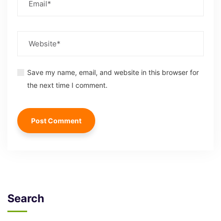
Save my name, email, and website in this browser for
the next time I comment.
Search