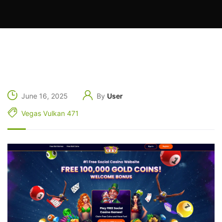
June 16, 2025
By
User
Vegas Vulkan 471