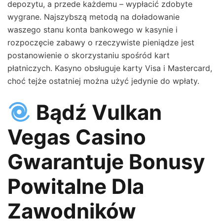
depozytu, a przede każdemu – wypłacić zdobyte
wygrane. Najszybszą metodą na doładowanie
waszego stanu konta bankowego w kasynie i
rozpoczęcie zabawy o rzeczywiste pieniądze jest
postanowienie o skorzystaniu spośród kart
płatniczych. Kasyno obsługuje karty Visa i Mastercard,
choć tejże ostatniej można użyć jedynie do wpłaty.
Bądź Vulkan
Vegas Casino
Gwarantuje Bonusy
Powitalne Dla
Zawodników