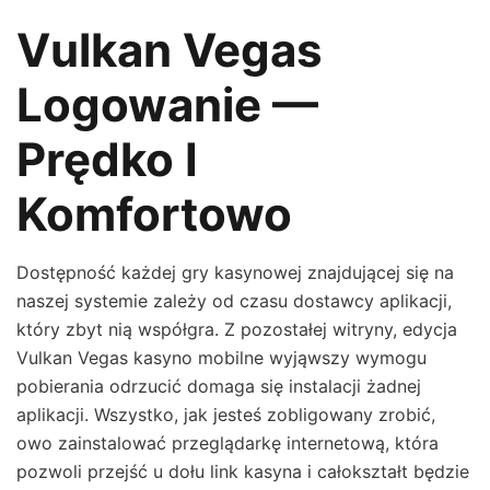
Vulkan Vegas
Logowanie —
Prędko I
Komfortowo
Dostępność każdej gry kasynowej znajdującej się na
naszej systemie zależy od czasu dostawcy aplikacji,
który zbyt nią współgra. Z pozostałej witryny, edycja
Vulkan Vegas kasyno mobilne wyjąwszy wymogu
pobierania odrzucić domaga się instalacji żadnej
aplikacji. Wszystko, jak jesteś zobligowany zrobić,
owo zainstalować przeglądarkę internetową, która
pozwoli przejść u dołu link kasyna i całokształt będzie