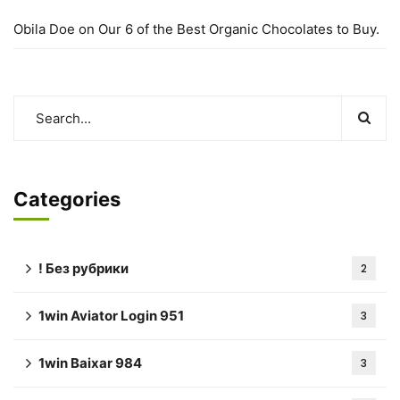
Obila Doe
on
Our 6 of the Best Organic Chocolates to Buy.
Categories
! Без рубрики
2
1win Aviator Login 951
3
1win Baixar 984
3