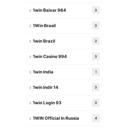
1win Baixar 984
3
1Win Brasil
3
1win Brazil
2
1win Casino 994
3
1win India
1
1win Indir 14
3
1win Login 93
3
1WIN Official In Russia
4