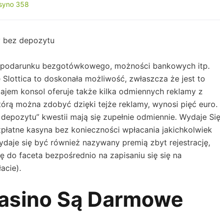
syno 358
, podarunku bezgotówkowego, możności bankowych itp.
 Slottica to doskonała możliwość, zwłaszcza że jest to
jem konsol oferuje także kilka odmiennych reklamy z
rą można zdobyć dzięki tejże reklamy, wynosi pięć euro.
depozytu” kwestii mają się zupełnie odmiennie. Wydaje Si
łatne kasyna bez konieczności wpłacania jakichkolwiek
daje się być również nazywany premią zbyt rejestrację,
 się do faceta bezpośrednio na zapisaniu się się na
acie).
asino Są Darmowe