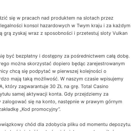
dzić się w pracach nad produktem na slotach przez
 o legalności konsol hazardowych w Twym kraju i za każdym
 grą zyskaj wraz z sposobności i przetestuj sloty Vulkan
ę być bezpłatny i dostępny za pośrednictwem całą dobę.
órego można skorzystać dopiero będąc zarejestrowanym
icy chcą się podpytać w pierwszej kolejności o
 bardzo mają taką możliwość. W naszym czasie wpisujemy
który zagwarantuje 30 ZŁ na grę. Total Casino
tytułu samej aktywacji konta. Gdy przejdziemy za
ży zalogować się na konto, następnie w prawym górnym
 zakładkę „Kod promocyjny”.
bowiązkowy chód dla zdobycia pliku od momentu depozytu