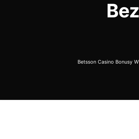
Bez
Betsson Casino Bonusy W