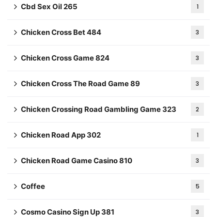
Cbd Sex Oil 265
1
Chicken Cross Bet 484
3
Chicken Cross Game 824
3
Chicken Cross The Road Game 89
3
Chicken Crossing Road Gambling Game 323
2
Chicken Road App 302
1
Chicken Road Game Casino 810
3
Coffee
5
Cosmo Casino Sign Up 381
3