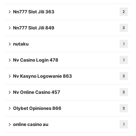
Nn777 Slot Jili 363
2
Nn777 Slot Jili 849
3
nutaku
1
Nv Casino Login 478
1
Nv Kasyno Logowanie 863
3
Nv Online Casino 457
3
Olybet Opiniones 866
3
online casino au
1