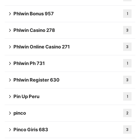
Phlwin Bonus 957
1
Phlwin Casino 278
3
Phlwin Online Casino 271
3
Phlwin Ph 731
1
Phlwin Register 630
3
Pin Up Peru
1
pinco
2
Pinco Giris 683
3