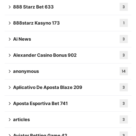
888 Starz Bet 633
3
888starz Kasyno 173
1
Ai News
3
Alexander Casino Bonus 902
3
anonymous
14
Aplicativo De Aposta Blaze 209
3
Aposta Esportiva Bet 741
3
articles
3
Aviator Betting Game 42
3