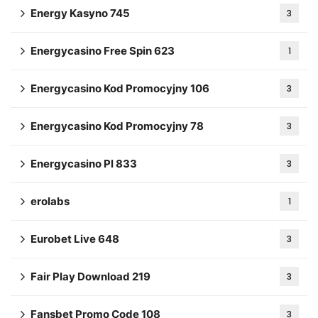
Energy Kasyno 745
3
Energycasino Free Spin 623
1
Energycasino Kod Promocyjny 106
3
Energycasino Kod Promocyjny 78
3
Energycasino Pl 833
3
erolabs
1
Eurobet Live 648
3
Fair Play Download 219
3
Fansbet Promo Code 108
3