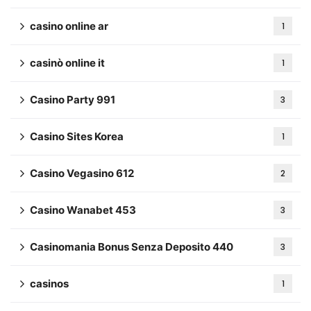
casino online ar
1
casinò online it
1
Casino Party 991
3
Casino Sites Korea
1
Casino Vegasino 612
2
Casino Wanabet 453
3
Casinomania Bonus Senza Deposito 440
3
casinos
1