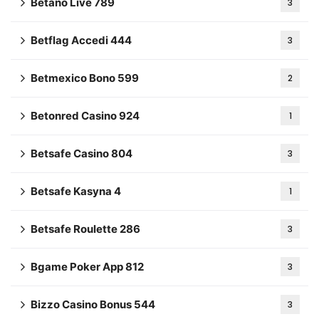
Betano Live 789
3
Betflag Accedi 444
3
Betmexico Bono 599
2
Betonred Casino 924
1
Betsafe Casino 804
3
Betsafe Kasyna 4
1
Betsafe Roulette 286
3
Bgame Poker App 812
3
Bizzo Casino Bonus 544
3