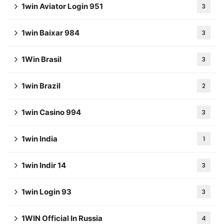
1win Aviator Login 951
3
1win Baixar 984
3
1Win Brasil
3
1win Brazil
2
1win Casino 994
3
1win India
1
1win Indir 14
3
1win Login 93
3
1WIN Official In Russia
4