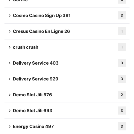
Cosmo Casino Sign Up 381
3
Cresus Casino En Ligne 26
1
crush crush
1
Delivery Service 403
3
Delivery Service 929
3
Demo Slot Jili 576
2
Demo Slot Jili 693
3
Energy Casino 497
3