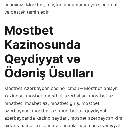
bilərsiniz. Mostbet, müştərilərinə daima yaxşı xidmət
və dəstək təmin edir.
Mostbet
Kazinosunda
Qeydiyyat və
Ödəniş Üsulları
Mostbet Azərbaycan casino icmalı – Mostbet onlayn
kazinosu, mosbet, mostbet azerbaijan, mostbet.az,
mostbet, mosbet az, mostbet giriş, mostbet
azerbaycan, mostbet az, mostbet az qeydiyyat,
azerbaycanda kazino saytlari, mosbet azerbaycan kimi
axtarış nəticələri ilə maraqlananlar üçün ən əhəmiyyətli