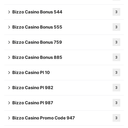
Bizzo Casino Bonus 544
3
Bizzo Casino Bonus 555
3
Bizzo Casino Bonus 759
3
Bizzo Casino Bonus 885
3
Bizzo Casino Pl 10
3
Bizzo Casino Pl 982
3
Bizzo Casino Pl 987
3
Bizzo Casino Promo Code 947
3