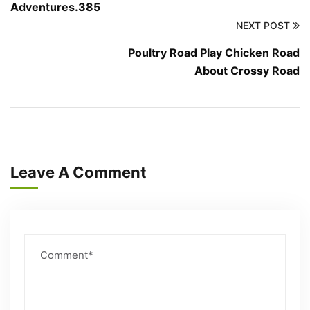
Adventures.385
NEXT POST
Poultry Road Play Chicken Road
About Crossy Road
Leave A Comment