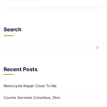
Search
Recent Posts
Motorcycle Repair Close To Me
Courier Services Columbus, Ohio