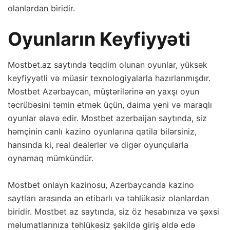
olanlardan biridir.
Oyunların Keyfiyyəti
Mostbet.az saytında təqdim olunan oyunlar, yüksək
keyfiyyətli və müasir texnologiyalarla hazırlanmışdır.
Mostbet Azərbaycan, müştərilərinə ən yaxşı oyun
təcrübəsini təmin etmək üçün, daima yeni və maraqlı
oyunlar əlavə edir. Mostbet azerbaijan saytında, siz
həmçinin canlı kazino oyunlarına qatila bilərsiniz,
hansında ki, real dealerlər və digər oyunçularla
oynamaq mümkündür.
Mostbet onlayn kazinosu, Azerbaycanda kazino
saytları arasında ən etibarlı və təhlükəsiz olanlardan
biridir. Mostbet az saytında, siz öz hesabınıza və şəxsi
məlumatlarınıza təhlükəsiz şəkildə giriş əldə edə