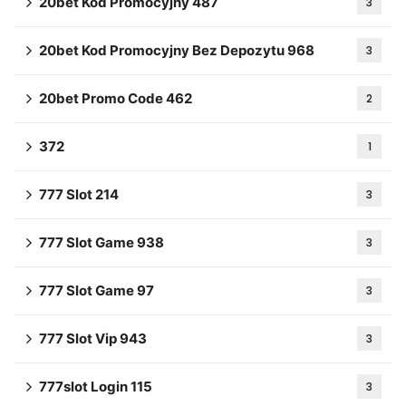
20bet Kod Promocyjny 487
3
20bet Kod Promocyjny Bez Depozytu 968
3
20bet Promo Code 462
2
372
1
777 Slot 214
3
777 Slot Game 938
3
777 Slot Game 97
3
777 Slot Vip 943
3
777slot Login 115
3