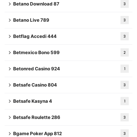
Betano Download 87
3
Betano Live 789
3
Betflag Accedi 444
3
Betmexico Bono 599
2
Betonred Casino 924
1
Betsafe Casino 804
3
Betsafe Kasyna 4
1
Betsafe Roulette 286
3
Bgame Poker App 812
3