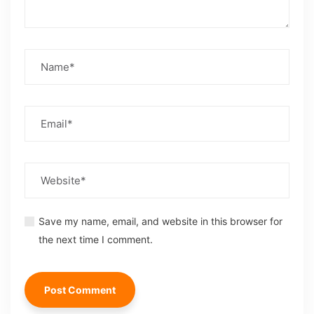
Save my name, email, and website in this browser for
the next time I comment.