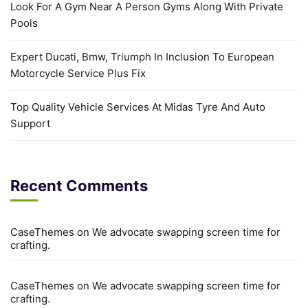
Look For A Gym Near A Person Gyms Along With Private
Pools
Expert Ducati, Bmw, Triumph In Inclusion To European
Motorcycle Service Plus Fix
Top Quality Vehicle Services At Midas Tyre And Auto
Support
Recent Comments
CaseThemes
on
We advocate swapping screen time for
crafting.
CaseThemes
on
We advocate swapping screen time for
crafting.